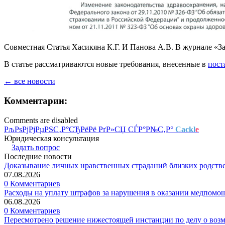
Совместная Статья Хасикяна К.Г. И Панова А.В. В журнале «За
В статье рассматриваются новые требования, внесенные в
пост
← все новости
Комментарии:
Comments are disabled
РљРѕРјРјРµРЅС‚Р°СЂРёРё РґР»СЏ СЃР°Р№С‚Р°
Cackl
e
Юридическая консультация
Задать вопрос
Последние новости
Доказывание личных нравственных страданий близких родств
07.08.2026
0 Комментариев
Расходы на уплату штрафов за нарушения в оказании медпомо
06.08.2026
0 Комментариев
Пересмотрено решение нижестоящей инстанции по делу о воз