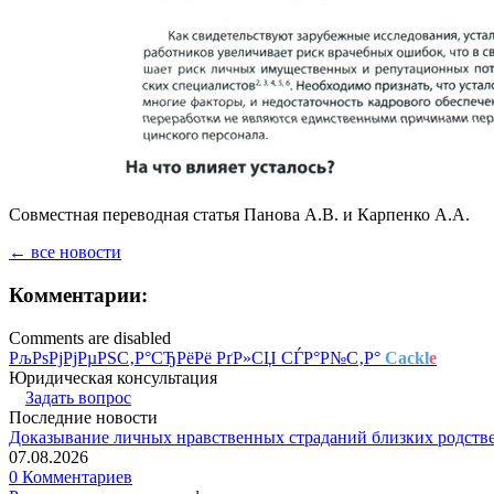
Совместная переводная статья Панова А.В. и Карпенко А.А.
← все новости
Комментарии:
Comments are disabled
РљРѕРјРјРµРЅС‚Р°СЂРёРё РґР»СЏ СЃР°Р№С‚Р°
Cackl
e
Юридическая консультация
Задать вопрос
Последние новости
Доказывание личных нравственных страданий близких родств
07.08.2026
0 Комментариев