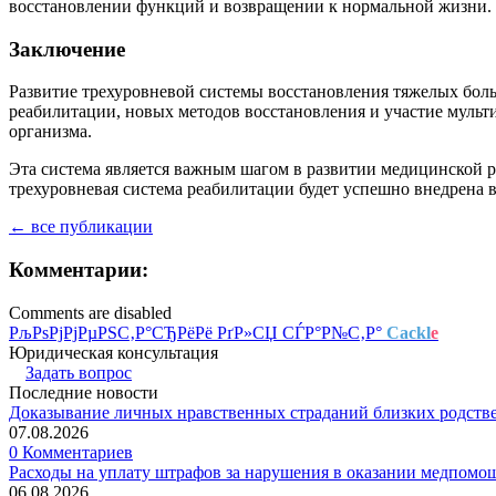
восстановлении функций и возвращении к нормальной жизни.
Заключение
Развитие трехуровневой системы восстановления тяжелых бол
реабилитации, новых методов восстановления и участие муль
организма.
Эта система является важным шагом в развитии медицинской р
трехуровневая система реабилитации будет успешно внедрена 
← все публикации
Комментарии:
Comments are disabled
РљРѕРјРјРµРЅС‚Р°СЂРёРё РґР»СЏ СЃР°Р№С‚Р°
Cackl
e
Юридическая консультация
Задать вопрос
Последние новости
Доказывание личных нравственных страданий близких родств
07.08.2026
0 Комментариев
Расходы на уплату штрафов за нарушения в оказании медпомо
06.08.2026