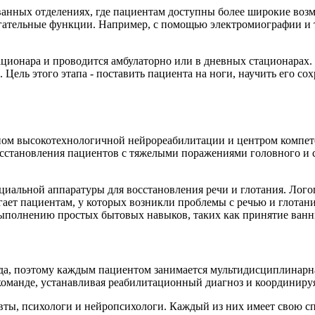
анных отделениях, где пациентам доступны более широкие возм
вигательные функции. Например, с помощью электромиографии и
ционара и проводится амбулаторно или в дневных стационарах. 
ель этого этапа - поставить пациента на ноги, научить его со
аном высокотехнологичной нейрореабилитации и центром компет
осстановления пациентов с тяжелыми поражениями головного и с
циальной аппаратуры для восстановления речи и глотания. Лог
гает пациентам, у которых возникли проблемы с речью и глотан
я выполнению простых бытовых навыков, таких как принятие ван
да, поэтому каждым пациентом занимается мультидисциплинарна
оманде, устанавливая реабилитационный диагноз и координируя
вты, психологи и нейропсихологи. Каждый из них имеет свою сп