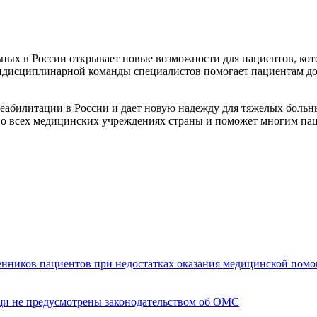
ьных в России открывает новые возможности для пациентов, ко
тидисциплинарной команды специалистов помогает пациентам д
еабилитации в России и дает новую надежду для тяжелых больны
во всех медицинских учреждениях страны и поможет многим пац
енников пациентов при недостатках оказания медицинской пом
щи не предусмотрены законодательством об ОМС