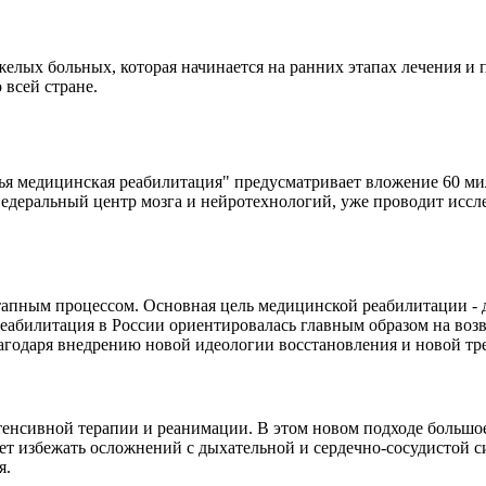
желых больных, которая начинается на ранних этапах лечения и
 всей стране.
я медицинская реабилитация" предусматривает вложение 60 мил
едеральный центр мозга и нейротехнологий, уже проводит иссл
тапным процессом. Основная цель медицинской реабилитации -
реабилитация в России ориентировалась главным образом на воз
лагодаря внедрению новой идеологии восстановления и новой тр
тенсивной терапии и реанимации. В этом новом подходе большо
ет избежать осложнений с дыхательной и сердечно-сосудистой с
я.