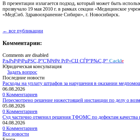
В презентации излагается подход, который может быть исполь
прозвучало 19 мая 2010 г. в рамках секции «Медицинское учре
«МедСиб. Здравоохранение Сибири», г. Новосибирск.
← все публикации
Комментарии:
Comments are disabled
РљРѕРјРјРµРЅС‚Р°СЂРёРё РґР»СЏ СЃР°Р№С‚Р°
Cackl
e
Юридическая консультация
Задать вопрос
Последние новости
Расходы на уплату штрафов за нарушения в оказании медпомо
06.08.2026
0 Комментариев
Пересмотрено решение нижестоящей инстанции по делу о воз
05.08.2026
0 Комментариев
Суд частично отменил решения ТФОМС по дефектам качества в
04.08.2026
0 Комментариев
Все новости
Блоги