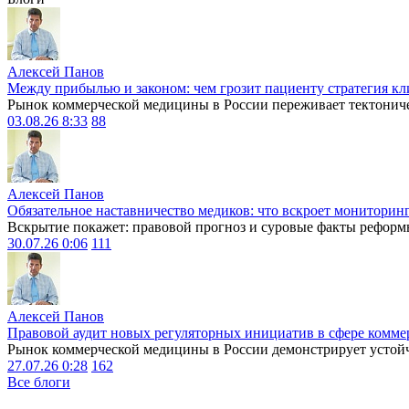
Алексей Панов
Между прибылью и законом: чем грозит пациенту стратегия кл
Рынок коммерческой медицины в России переживает тектониче
03.08.26 8:33
88
Алексей Панов
Обязательное наставничество медиков: что вскроет мониторин
Вскрытие покажет: правовой прогноз и суровые факты реформ
30.07.26 0:06
111
Алексей Панов
Правовой аудит новых регуляторных инициатив в сфере комме
Рынок коммерческой медицины в России демонстрирует устойчи
27.07.26 0:28
162
Все блоги