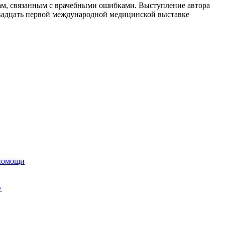
кам, связанным с врачебными ошибками. Выступление автора
 двадцать первой международной медицинской выставке
 помощи
у