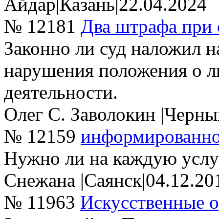
Айдар
|
Казань
|
22.04.2024
№ 12181
Два штрафа при 
Законно ли суд наложил на
нарушения положения о л
деятельности.
Олег С. Заволокин
|
Черны
№ 12159
информированно
Нужно ли на каждую усл
Снежана
|
Саянск
|
04.12.20
№ 11963
Искусственные 