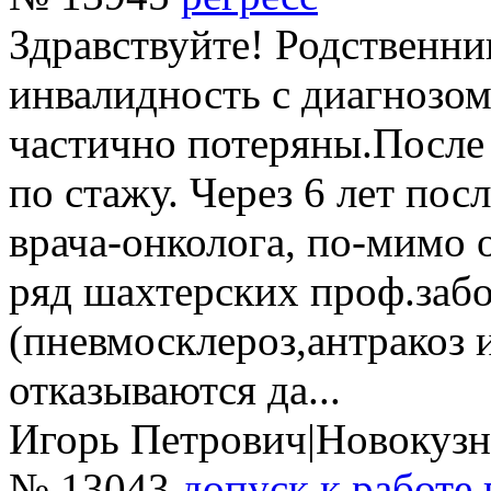
Здравствуйте! Родственни
инвалидность с диагнозом
частично потеряны.После
по стажу. Через 6 лет пос
врача-онколога, по-мимо 
ряд шахтерских проф.заб
(пневмосклероз,антракоз и
отказываются да...
Игорь Петрович
|
Новокузн
№ 13043
допуск к работе 