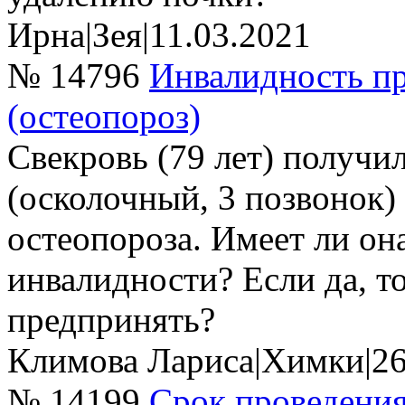
Ирна
|
Зея
|
11.03.2021
№ 14796
Инвалидность пр
(остеопороз)
Свекровь (79 лет) получи
(осколочный, 3 позвонок) 
остеопороза. Имеет ли он
инвалидности? Если да, т
предпринять?
Климова Лариса
|
Химки
|
26
№ 14199
Срок проведени