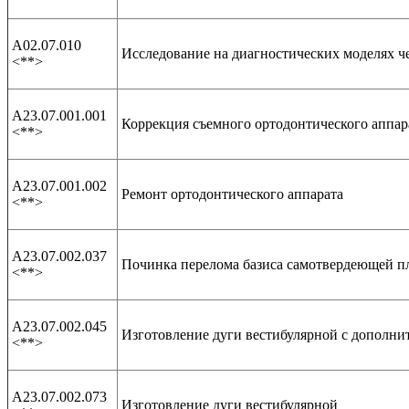
А02.07.010
Исследование на диагностических моделях ч
<**>
А23.07.001.001
Коррекция съемного ортодонтического аппар
<**>
А23.07.001.002
Ремонт ортодонтического аппарата
<**>
А23.07.002.037
Починка перелома базиса самотвердеющей п
<**>
А23.07.002.045
Изготовление дуги вестибулярной с дополн
<**>
А23.07.002.073
Изготовление дуги вестибулярной