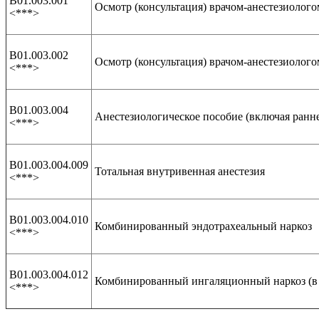
В01.003.001
Осмотр (консультация) врачом-анестезиолог
<***>
В01.003.002
Осмотр (консультация) врачом-анестезиолог
<***>
В01.003.004
Анестезиологическое пособие (включая ранн
<***>
В01.003.004.009
Тотальная внутривенная анестезия
<***>
В01.003.004.010
Комбинированный эндотрахеальный наркоз
<***>
В01.003.004.012
Комбинированный ингаляционный наркоз (в 
<***>