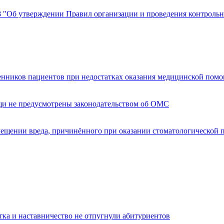
8 "Об утверждении Правил организации и проведения контроль
енников пациентов при недостатках оказания медицинской пом
щи не предусмотрены законодательством об ОМС
мещении вреда, причинённого при оказании стоматологической
тка и наставничество не отпугнули абитуриентов