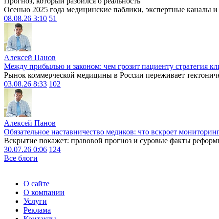
Прогноз, который разбился о реальность
Осенью 2025 года медицинские паблики, экспертные каналы и .
08.08.26 3:10
51
Алексей Панов
Между прибылью и законом: чем грозит пациенту стратегия кл
Рынок коммерческой медицины в России переживает тектониче
03.08.26 8:33
102
Алексей Панов
Обязательное наставничество медиков: что вскроет мониторин
Вскрытие покажет: правовой прогноз и суровые факты реформ
30.07.26 0:06
124
Все блоги
О сайте
О компании
Услуги
Реклама
Контакты