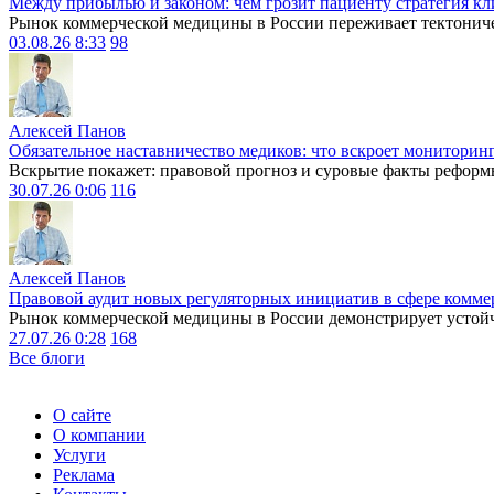
Между прибылью и законом: чем грозит пациенту стратегия кл
Рынок коммерческой медицины в России переживает тектониче
03.08.26 8:33
98
Алексей Панов
Обязательное наставничество медиков: что вскроет мониторин
Вскрытие покажет: правовой прогноз и суровые факты реформ
30.07.26 0:06
116
Алексей Панов
Правовой аудит новых регуляторных инициатив в сфере комме
Рынок коммерческой медицины в России демонстрирует устойчи
27.07.26 0:28
168
Все блоги
О сайте
О компании
Услуги
Реклама