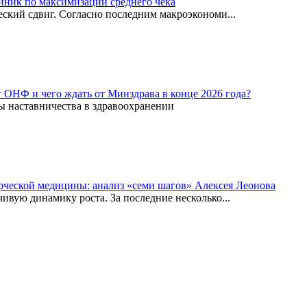
иник по максимизации среднего чека
ский сдвиг. Согласно последним макроэкономи...
г ОНФ и чего ждать от Минздрава в конце 2026 года?
ы наставничества в здравоохранении
рческой медицины: анализ «семи шагов» Алексея Леонова
вую динамику роста. За последние несколько...