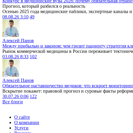
Конкурс в медицинские вузы 2026: почему обязательная отрабо
Прогноз, который разбился о реальность
Осенью 2025 года медицинские паблики, экспертные каналы и .
08.08.26 3:10
49
Алексей Панов
Между прибылью и законом: чем грозит пациенту стратегия кл
Рынок коммерческой медицины в России переживает тектониче
03.08.26 8:33
102
Алексей Панов
Обязательное наставничество медиков: что вскроет мониторин
Вскрытие покажет: правовой прогноз и суровые факты реформ
30.07.26 0:06
122
Все блоги
О сайте
О компании
Услуги