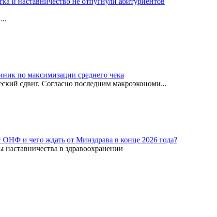
тка и наставничество не отпугнули абитуриентов
..
иник по максимизации среднего чека
ский сдвиг. Согласно последним макроэкономи...
г ОНФ и чего ждать от Минздрава в конце 2026 года?
ы наставничества в здравоохранении