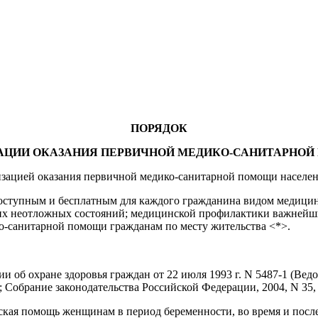
ПОРЯДОК
АЦИИ ОКАЗАНИЯ ПЕРВИЧНОЙ МЕДИКО-САНИТАРНО
низацией оказания первичной медико-санитарной помощи населе
доступным и бесплатным для каждого гражданина видом медицин
гих неотложных состояний; медицинской профилактики важнейши
о-санитарной помощи гражданам по месту жительства <*>.
ции об охране здоровья граждан от 22 июля 1993 г. N 5487-1 (В
 Собрание законодательства Российской Федерации, 2004, N 35, с
нская помощь женщинам в период беременности, во время и пос