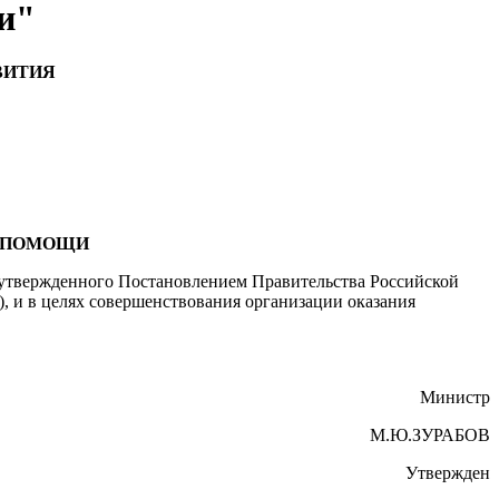
и"
ВИТИЯ
Й ПОМОЩИ
, утвержденного Постановлением Правительства Российской
62), и в целях совершенствования организации оказания
Министр
М.Ю.ЗУРАБОВ
Утвержден