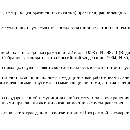
, центр общей врачебной (семейной) практики, районная (в т.ч. 
же участвовать учреждения государственной и частной систем з
ции об охране здоровья граждан от 22 июля 1993 г. N 5487-1 (В
 Собрание законодательства Российской Федерации, 2004, N 35, с
 помощь, осуществляют свою деятельность в соответствии с у
анитарной помощи исполняется медицинскими работниками данн
и-гинекологами, другими врачами специалистами, а также спе
в государственной и муниципальной системах здравоохранения 
ивными правовыми актами органов местного самоуправления.
ставляется гражданам в соответствии с Программой государст