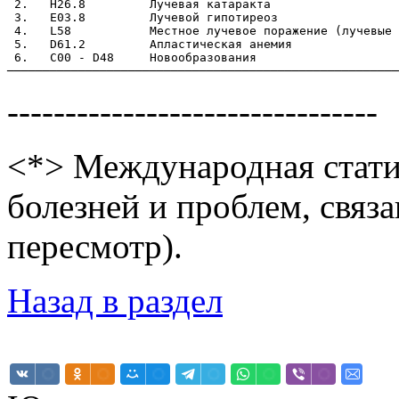
 2.   Н26.8         Лучевая катаракта

 3.   Е03.8         Лучевой гипотиреоз

 4.   L58           Местное лучевое поражение (лучевые 
 5.   D61.2         Апластическая анемия

 6.   С00 - D48     Новообразования

--------------------------------
<*> Международная стати
болезней и проблем, связ
пересмотр).
Назад в раздел