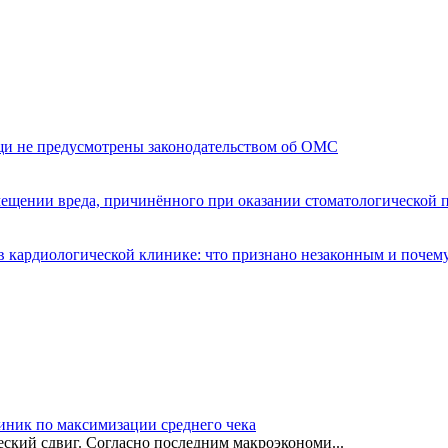
щи не предусмотрены законодательством об ОМС
мещении вреда, причинённого при оказании стоматологической
 кардиологической клинике: что признано незаконным и почем
иник по максимизации среднего чека
ский сдвиг. Согласно последним макроэкономи...