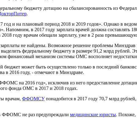
еральному бюджету дотацию на сбалансированность из Федераль
ДокторПитер
.
год и на плановый период 2018 и 2019 годов». Однако в ведом
». Напомним, в 2017 году зарплата врачей должна составлять 18
в 2018 году врачам обещали зарплату, уже в 2 раза превышающую
зарплаты не найдены. Возможное решение проблемы Минздрав в
выделить федеральному бюджету в размере 91,2 млрд рублей. Э
зом финансовый механизм системы ОМС восполняет недостатки
 бюджет может быть осуществлено только в последний банковск
а в 2016 году, - отмечают в Минздраве.
ФОМС на 2016 год», исключив из него предоставление дотации 
ого фонда ОМС в 2017 и 2018 годах.
ты врачам,
ФФОМСУ
понадобится в 2017 году 70,7 млрд рублей, 
в ФФОМС не раз предупреждали
медицинские юристы
. Похоже,