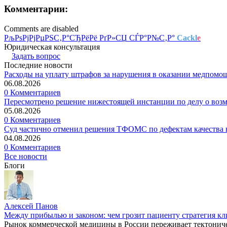
Комментарии:
Comments are disabled
РљРѕРјРјРµРЅС‚Р°СЂРёРё РґР»СЏ СЃР°Р№С‚Р°
Cackl
e
Юридическая консультация
Задать вопрос
Последние новости
Расходы на уплату штрафов за нарушения в оказании медпомо
06.08.2026
0 Комментариев
Пересмотрено решение нижестоящей инстанции по делу о воз
05.08.2026
0 Комментариев
Суд частично отменил решения ТФОМС по дефектам качества в
04.08.2026
0 Комментариев
Все новости
Блоги
Алексей Панов
Между прибылью и законом: чем грозит пациенту стратегия кл
Рынок коммерческой медицины в России переживает тектониче