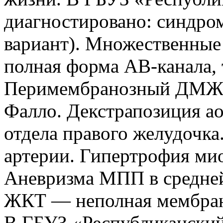
диагностировано: синдро
вариант). Множественны
полная форма АВ-канала
Перимембранозный ДМЖП
Фалло. Декстрапозиция а
отдела правого желудочка
артерии. Гипертрофия мио
Аневризма МПП в средней 
ЖКТ — неполная мембран
В ГБУЗ «Республиканский