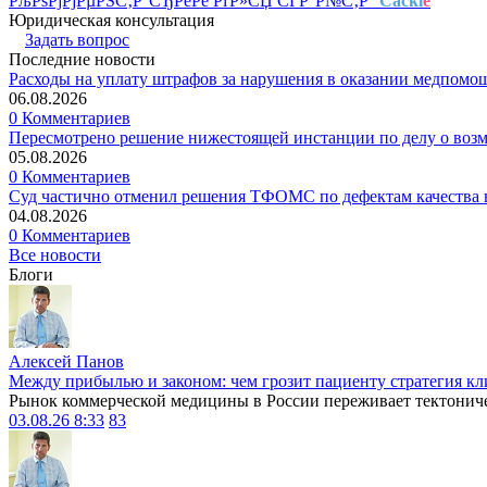
РљРѕРјРјРµРЅС‚Р°СЂРёРё РґР»СЏ СЃР°Р№С‚Р°
Cackl
e
Юридическая консультация
Задать вопрос
Последние новости
Расходы на уплату штрафов за нарушения в оказании медпомо
06.08.2026
0 Комментариев
Пересмотрено решение нижестоящей инстанции по делу о воз
05.08.2026
0 Комментариев
Суд частично отменил решения ТФОМС по дефектам качества в
04.08.2026
0 Комментариев
Все новости
Блоги
Алексей Панов
Между прибылью и законом: чем грозит пациенту стратегия кл
Рынок коммерческой медицины в России переживает тектониче
03.08.26 8:33
83