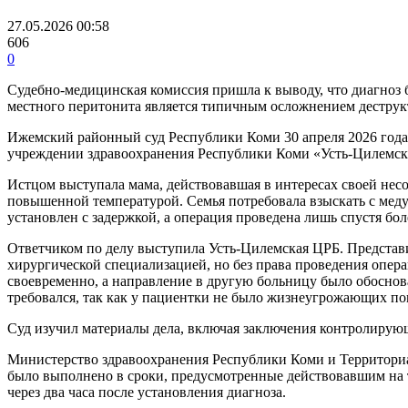
27.05.2026 00:58
606
0
Судебно-медицинская комиссия пришла к выводу, что диагноз 
местного перитонита является типичным осложнением деструк
Ижемский районный суд Республики Коми 30 апреля 2026 года
учреждении здравоохранения Республики Коми «Усть-Цилемска
Истцом выступала мама, действовавшая в интересах своей несо
повышенной температурой. Семья потребовала взыскать с меду
установлен с задержкой, а операция проведена лишь спустя б
Ответчиком по делу выступила Усть-Цилемская ЦРБ. Представит
хирургической специализацией, но без права проведения опер
своевременно, а направление в другую больницу было обоснов
требовался, так как у пациентки не было жизнеугрожающих пок
Суд изучил материалы дела, включая заключения контролирую
Министерство здравоохранения Республики Коми и Территориа
было выполнено в сроки, предусмотренные действовавшим на
через два часа после установления диагноза.