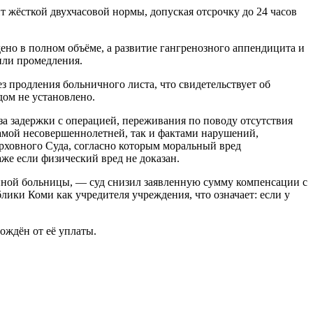
т жёсткой двухчасовой нормы, допуская отсрочку до 24 часов
ено в полном объёме, а развитие гангренозного аппендицита и
или промедления.
з продления больничного листа, что свидетельствует об
дом не установлено.
-за задержки с операцией, переживания по поводу отсутствия
амой несовершеннолетней, так и фактами нарушений,
рховного Суда, согласно которым моральный вред
же если физический вред не доказан.
нной больницы, — суд снизил заявленную сумму компенсации с
ики Коми как учредителя учреждения, что означает: если у
ождён от её уплаты.