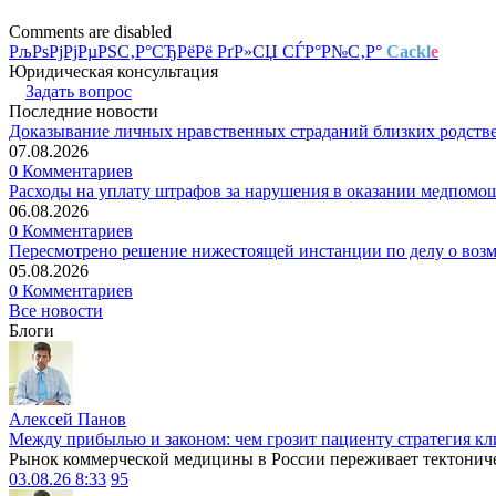
Comments are disabled
РљРѕРјРјРµРЅС‚Р°СЂРёРё РґР»СЏ СЃР°Р№С‚Р°
Cackl
e
Юридическая консультация
Задать вопрос
Последние новости
Доказывание личных нравственных страданий близких родств
07.08.2026
0 Комментариев
Расходы на уплату штрафов за нарушения в оказании медпомо
06.08.2026
0 Комментариев
Пересмотрено решение нижестоящей инстанции по делу о воз
05.08.2026
0 Комментариев
Все новости
Блоги
Алексей Панов
Между прибылью и законом: чем грозит пациенту стратегия кл
Рынок коммерческой медицины в России переживает тектониче
03.08.26 8:33
95