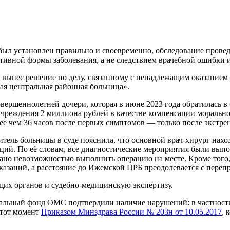
был установлен правильно и своевременно, обследование провед
тивной формы заболевания, а не следствием врачебной ошибки 
 вынес решение по делу, связанному с ненадлежащим оказание
я центральная районная больница».
вершеннолетней дочери, которая в июне 2023 года обратилась в
чреждения 2 миллиона рублей в качестве компенсации моральног
олее чем 36 часов после первых симптомов — только после экст
ель больницы в суде пояснила, что основной врач-хирург находи
аций. По её словам, все диагностические мероприятия были вып
ано невозможностью выполнить операцию на месте. Кроме того, 
азаний, а расстояние до Ижемской ЦРБ преодолевается с перепра
щих органов и судебно-медицинскую экспертизу.
льный фонд ОМС подтвердили наличие нарушений: в частности,
 тот момент
Приказом Минздрава России № 203н от 10.05.2017
, 