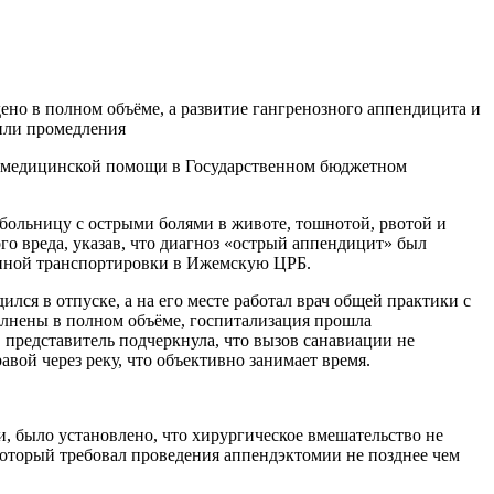
ено в полном объёме, а развитие гангренозного аппендицита и
или промедления
м медицинской помощи в Государственном бюджетном
 больницу с острыми болями в животе, тошнотой, рвотой и
о вреда, указав, что диагноз «острый аппендицит» был
ренной транспортировки в Ижемскую ЦРБ.
лся в отпуске, а на его месте работал врач общей практики с
олнены в полном объёме, госпитализация прошла
представитель подчеркнула, что вызов санавиации не
вой через реку, что объективно занимает время.
 было установлено, что хирургическое вмешательство не
который требовал проведения аппендэктомии не позднее чем