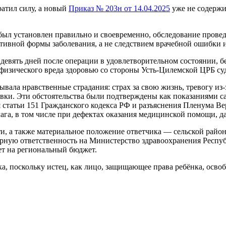
ратил силу, а новый
Приказ № 203н от 14.04.2025
уже не содержи
был установлен правильно и своевременно, обследование провед
тивной формы заболевания, а не следствием врачебной ошибки 
девять дней после операции в удовлетворительном состоянии, бе
физического вреда здоровью со стороны Усть-Цилемской ЦРБ су
ывала нравственные страдания: страх за свою жизнь, тревогу из
вки. Эти обстоятельства были подтверждены как показаниями с
статьи 151 Гражданского кодекса РФ и разъяснения Пленума Ве
га, в том числе при дефектах оказания медицинской помощи, да
, а также материальное положение ответчика — сельской райо
рную ответственность на Министерство здравоохранения Республ
ет на региональный бюджет.
а, поскольку истец, как лицо, защищающее права ребёнка, освоб