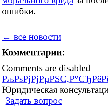
морального вреда
за посл
ошибки.
← все новости
Комментарии:
Comments are disabled
РљРѕРјРјРµРЅС‚Р°СЂРёР
Юридическая консультац
Задать вопрос