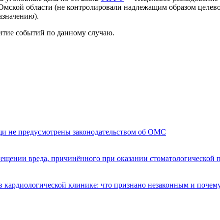
ской области (не контролировали надлежащим образом целево
азначению).
итие событий по данному случаю.
щи не предусмотрены законодательством об ОМС
мещении вреда, причинённого при оказании стоматологической
 кардиологической клинике: что признано незаконным и почем