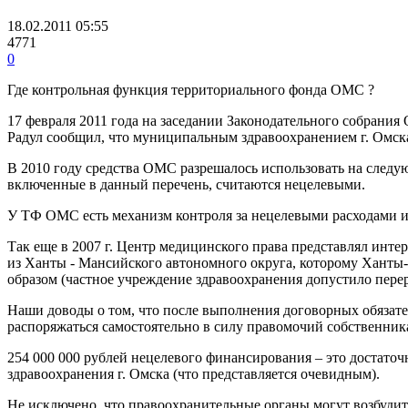
18.02.2011 05:55
4771
0
Где контрольная функция территориального фонда ОМС ?
17 февраля 2011 года на заседании Законодательного собрани
Радул сообщил, что муниципальным здравоохранением г. Омска
В 2010 году средства ОМС разрешалось использовать на следую
включенные в данный перечень, считаются нецелевыми.
У ТФ ОМС есть механизм контроля за нецелевыми расходами и
Так еще в 2007 г. Центр медицинского права представлял инте
из Ханты - Мансийского автономного округа, которому Ханты
образом (частное учреждение здравоохранения допустило перер
Наши доводы о том, что после выполнения договорных обязате
распоряжаться самостоятельно в силу правомочий собственник
254 000 000 рублей нецелевого финансирования – это достат
здравоохранения г. Омска (что представляется очевидным).
Не исключено, что правоохранительные органы могут возбудить