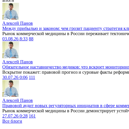
Блоги
Алексей Панов
Между прибылью и законом: чем грозит пациенту стратегия кл
Рынок коммерческой медицины в России переживает тектониче
03.08.26 8:33
88
Алексей Панов
Обязательное наставничество медиков: что вскроет мониторин
Вскрытие покажет: правовой прогноз и суровые факты реформ
30.07.26 0:06
111
Алексей Панов
Правовой аудит новых регуляторных инициатив в сфере комме
Рынок коммерческой медицины в России демонстрирует устойчи
27.07.26 0:28
161
Все блоги