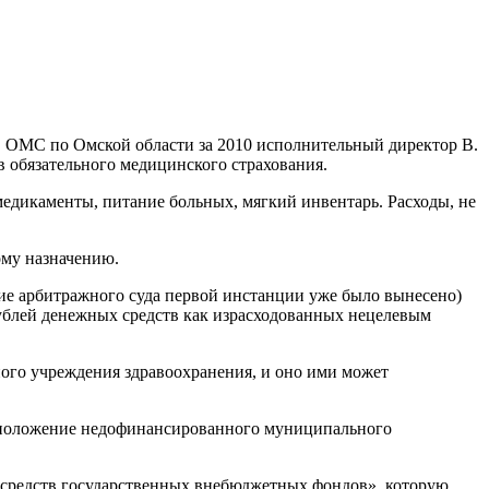
Ф ОМС по Омской области за 2010 исполнительный директор В.
в обязательного медицинского страхования.
медикаменты, питание больных, мягкий инвентарь. Расходы, не
ому назначению.
ение арбитражного суда первой инстанции уже было вынесено)
ублей денежных средств как израсходованных нецелевым
ого учреждения здравоохранения, и оно ими может
 в положение недофинансированного муниципального
 средств государственных внебюджетных фондов», которую