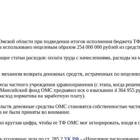
я Омской области при подведении итогов исполнения бюджета Т
 использовано нецелевым образом 254 000 000 рублей из средст
щие статьи расходов: оплата труда с начислениями, расходы на 
 механизм возврата денежных средств, истраченных по нецелев
ресы частного учреждения здравоохранения (с этапа, когда реш
-Мансийский фонд ОМС предъявил иск о взыскании 4 364 955 р
асход норматива на заработную плату).
льств денежные средства ОМС становятся собственностью частн
а не были приняты во внимание.
очно круглая цифра, чтобы ее ТФ ОМС мог игнорировать, входя
 уголовные дела по ст. 285.2
УК РФ
- «Нецелевое расходование