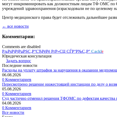
могут инкриминировать как должностным лицам ТФ ОМС по Ом
учреждений здравоохранения (израсходовали не по целевому н
Центр медицинского права будет отслеживать дальнейшее разв
← все новости
Комментарии:
Comments are disabled
РљРѕРјРјРµРЅС‚Р°СЂРёРё РґР»СЏ СЃР°Р№С‚Р°
Cackl
e
Юридическая консультация
Задать вопрос
Последние новости
Расходы на уплату штрафов за нарушения в оказании медпомо
06.08.2026
0 Комментариев
Пересмотрено решение нижестоящей инстанции по делу о воз
05.08.2026
0 Комментариев
Суд частично отменил решения ТФОМС по дефектам качества в
04.08.2026
0 Комментариев
Все новости