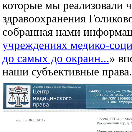
которые мы реализовали 
здравоохранения Голиковой
собранная нами информаци
учреждениях медико-соци
до самых до окраин...
» вп
наши субъективные права.