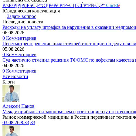
РљРѕРјРјРµРЅС‚Р°СЂРёРё РґР»СЏ СЃР°Р№С‚Р°
Cackl
e
Юридическая консультация
Задать вопрос
Последние новости
Расходы на уплату штрафов за нарушения в оказании медпомо
06.08.2026
0 Комментариев
Пересмотрено решение нижестоящей инстанции по делу о воз
05.08.2026
0 Комментариев
Суд частично отменил решения ТФОМС по дефектам качества в
04.08.2026
0 Комментариев
Все новости
Блоги
Алексей Панов
Между прибылью и законом: чем грозит пациенту стратегия кл
Рынок коммерческой медицины в России переживает тектониче
03.08.26 8:33
83