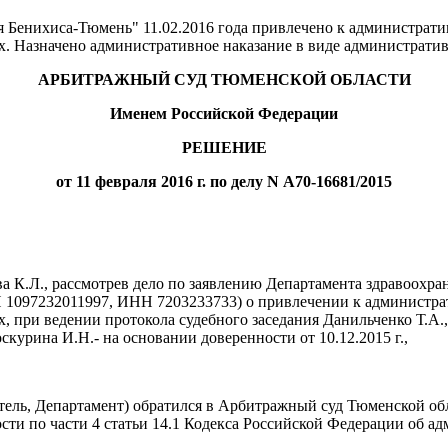
Бенихиса-Тюмень" 11.02.2016 года привлечено к административн
 Назначено административное наказание в виде административн
АРБИТРАЖНЫЙ СУД ТЮМЕНСКОЙ ОБЛАСТИ
Именем Российской Федерации
РЕШЕНИЕ
от 11 февраля 2016 г. по делу N А70-16681/2015
а К.Л., рассмотрев дело по заявлению Департамента здравоохра
1097232011997, ИНН 7203233733) о привлечении к администрати
ри ведении протокола судебного заседания Данильченко Т.А., п
оскурина И.Н.- на основании доверенности от 10.12.2015 г.,
итель, Департамент) обратился в Арбитражный суд Тюменской о
ости по части 4 статьи 14.1 Кодекса Российской Федерации об 