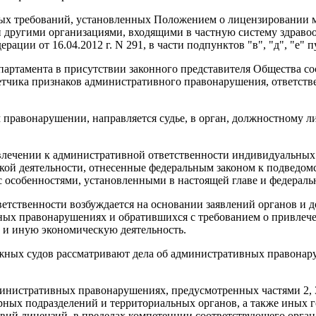
ых требований, установленных Положением о лицензировании м
 другими организациями, входящими в частную систему здравоо
и от 16.04.2012 г. N 291, в части подпунктов "в", "д", "е" пун
ртамента в присутствии законного представителя Общества со
 ответчика признаков административного правонарушения, ответст
 правонарушении, направляется судье, в орган, должностному л
влечении к административной ответственности индивидуальных
ой деятельности, отнесенные федеральным законом к подведом
 особенностями, установленными в настоящей главе и федерал
етственности возбуждается на основании заявлений органов и 
ных правонарушениях и обратившихся с требованием о привлече
 и иную экономическую деятельность.
ражных судов рассматривают дела об административных правона
дминистративных правонарушениях, предусмотренных частями 2, 
урных подразделений и территориальных органов, а также иных
овий лицензий, в пределах компетенции соответствующего орган