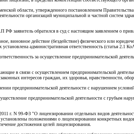
енской области, утвержденного постановлением Правительства Т
еятельности организаций муниципальной и частной систем здра
АП РФ заявитель обратился в суд с настоящим заявлением о при
е, виновное действие (бездействие) физического или юридичес
установлена административная ответственность (статья 2.1 Ко
 ответственность за осуществление предпринимательской деяте
ающие в связи с осуществлением предпринимательской деятель
законных интересов граждан, их здоровья, нравственности, обор
лении предпринимательской деятельности с нарушением услови
 осуществление предпринимательской деятельности с грубым на
.2011 г. N 99-ФЗ "О лицензировании отдельных видов деятельности
е установлены положениями о лицензировании конкретных видов
спечение достижения целей лицензирования.