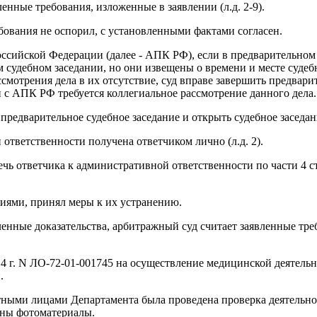
енные требования, изложенные в заявлении (л.д. 2-9).
бования не оспорил, с установленными фактами согласен.
оссийской Федерации (далее - АПК РФ), если в предварительном
м судебном заседании, но они извещены о времени и месте суде
мотрения дела в их отсутствие, суд вправе завершить предварит
и с АПК РФ требуется коллегиальное рассмотрение данного дела.
редварительное судебное заседание и открыть судебное заседан
ответственности получена ответчиком лично (л.д. 2).
чь ответчика к административной ответственности по части 4 с
иями, принял меры к их устранению.
вленные доказательства, арбитражный суд считает заявленные 
14 г. N ЛО-72-01-001745 на осуществление медицинской деятел
.
ыми лицами Департамента была проведена проверка деятельност
жены фотоматериалы.