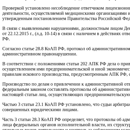
Проверкой установлено несоблюдение ответчиком лицензионн
деятельности, осуществляемой медицинскими организациями и
утвержденным постановлением Правительства Российской Федераци
В связи с выявленными нарушениями, должностным лицом Депа
от 22.12.2015 г., (л.д. 10-14) в связи с наличием в действиях
РФ.
Согласно статье 28.8 КоАП РФ, протокол об административном
административном правонарушении.
В соответствии с положениями статьи 202 АПК РФ дела о при
осуществлением ими предпринимательской и иной экономическ
правилам искового производства, предусмотренным АПК РФ, с
Производство по делам о привлечении к административной отв
федеральным законом составлять протоколы об административ
настоящей статьи лиц, осуществляющих предпринимательскую
Частью 3 статьи 23.1 КоАП РФ установлено, что судьи арбит
совершенных юридическими лицами.
Часть 3 статьи 28.3 КоАП РФ определяет, что протоколы об а
лица федеральных органов исполнительной власти, их структ
отдельных видов деятельности и контроль за соблюдением усл