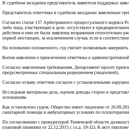
В судебном заседании представитель заявителя поддержал заявл
Представитель ответчика в судебном заседании заявленные тре
Согласно статье 137 Арбитражного процессуального кодекса Р
либо лица, участвующие в деле, отсутствуют в предварительно
действия и ими не были заявлены возражения относительно расс
первой инстанции, за исключением случая, если в соответстви
На основании изложенного, суд считает возможным завершить п
Копия заявления о привлечении ответчика к административной 
Согласно заявленным требованиям, Департамент просит привле
предусмотренных специальным разрешением (лицензией).
Согласно отзыву ответчик согласен с установленными нарушен
Исследовав материалы дела, оценив доводы сторон и предста
основаниям.
Как установлено судом, Общество имеет лицензию от 26.09.20
санитарной помощи в амбулаторных условиях по психотерапии
По согласованию с прокуратурой Тюменской области должностн
плановой проверки от 22.12.2015 г. (л.д. 19-32). К акту прило