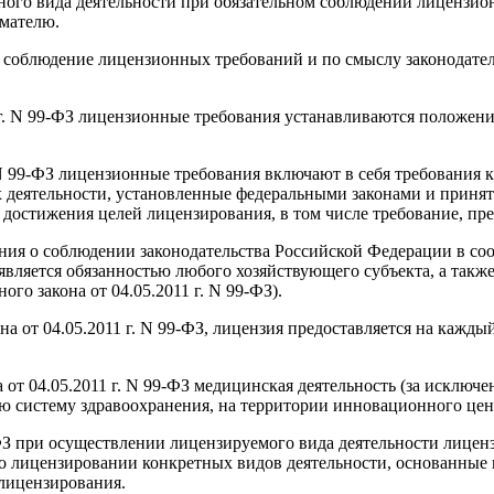
тного вида деятельности при обязательном соблюдении лиценз
мателю.
а соблюдение лицензионных требований и по смыслу законодател
11 г. N 99-ФЗ лицензионные требования устанавливаются положен
г. N 99-ФЗ лицензионные требования включают в себя требования
 деятельности, установленные федеральными законами и прин
достижения целей лицензирования, в том числе требование, пре
ия о соблюдении законодательства Российской Федерации в соо
является обязанностью любого хозяйствующего субъекта, а такж
го закона от 04.05.2011 г. N 99-ФЗ).
на от 04.05.2011 г. N 99-ФЗ, лицензия предоставляется на кажды
а от 04.05.2011 г. N 99-ФЗ медицинская деятельность (за исклю
ю систему здравоохранения, на территории инновационного це
9-ФЗ при осуществлении лицензируемого вида деятельности лицен
о лицензировании конкретных видов деятельности, основанные 
лицензирования.