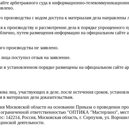
сайте арбитражного суда в информационно-телекоммуникационн
овлено.
о производства с кодом доступа к материалам дела направлены 
ния к производству и рассмотрении дела в порядке упрощенног
е публично, путем размещения информации на официальном сайт
о производства не заявлено.
лица поступил отзыв на заявление.
и в установленном порядке размещены на официальном сайте 
ова лиц, участвующих в деле, после истечения сроков, установл
 в материалах дела доказательствам.
ия Московской области на основании Приказа о проведении прове
 ограниченной ответственностью "ОПТИКА "Мастерлинз", место
рес: 142214, Россия, Московская область, г. Серпухов, ул. Ворош
цинской деятельности.