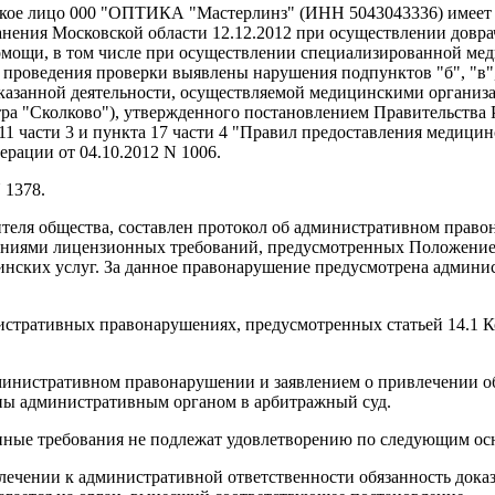
кое лицо 000 "ОПТИКА "Мастерлинз" (ИНН 5043043336) имеет 
нения Московской области 12.12.2012 при осуществлении довр
мощи, в том числе при осуществлении специализированной мед
де проведения проверки выявлены нарушения подпунктов "б", "в", 
казанной деятельности, осуществляемой медицинскими организ
ра "Сколково"), утвержденного постановлением Правительства Р
 11 части 3 и пункта 17 части 4 "Правил предоставления медиц
рации от 04.10.2012 N 1006.
 1378.
ителя общества, составлен протокол об административном право
шениями лицензионных требований, предусмотренных Положение
ких услуг. За данное правонарушение предусмотрена администр
инистративных правонарушениях, предусмотренных статьей 14.
дминистративном правонарушении и заявлением о привлечении о
ены административным органом в арбитражный суд.
ленные требования не подлежат удовлетворению по следующим ос
влечении к административной ответственности обязанность док