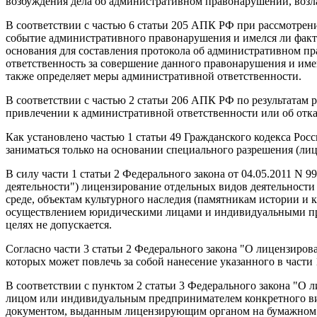
возбуждения дела об административном правонарушении, возла
В соответствии с частью 6 статьи 205 АПК РФ при рассмотрен
событие административного правонарушения и имелся ли факт
основания для составления протокола об административном п
ответственность за совершение данного правонарушения и име
также определяет меры административной ответственности.
В соответствии с частью 2 статьи 206 АПК РФ по результатам
привлечении к административной ответственности или об отка
Как установлено частью 1 статьи 49 Гражданского кодекса Ро
заниматься только на основании специального разрешения (лиц
В силу части 1 статьи 2 Федерального закона от 04.05.2011 N
деятельности") лицензирование отдельных видов деятельности
среде, объектам культурного наследия (памятникам истории и 
осуществлением юридическими лицами и индивидуальными пре
целях не допускается.
Согласно части 3 статьи 2 Федерального закона "О лицензиро
которых может повлечь за собой нанесение указанного в части
В соответствии с пунктом 2 статьи 3 Федерального закона "О
лицом или индивидуальным предпринимателем конкретного вида
документом, выданным лицензирующим органом на бумажном но