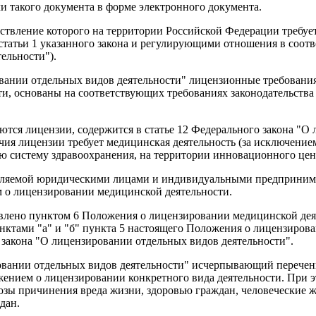
и такого документа в форме электронного документа.
ствление которого на территории Российской Федерации требует
статьи 1 указанного закона и регулирующими отношения в соотв
ельности").
овании отдельных видов деятельности" лицензионные требования
и, основаны на соответствующих требованиях законодательства
ются лицензии, содержится в статье 12 Федерального закона "О
личия лицензии требует медицинская деятельность (за исключен
ю систему здравоохранения, на территории инновационного цен
вляемой юридическими лицами и индивидуальными предпринимат
 о лицензировании медицинской деятельности.
влено пунктом 6 Положения о лицензировании медицинской дея
ктами "а" и "б" пункта 5 настоящего Положения о лицензирова
 закона "О лицензировании отдельных видов деятельности".
ировании отдельных видов деятельности" исчерпывающий переч
ожением о лицензировании конкретного вида деятельности. При
озы причинения вреда жизни, здоровью граждан, человеческие 
дан.