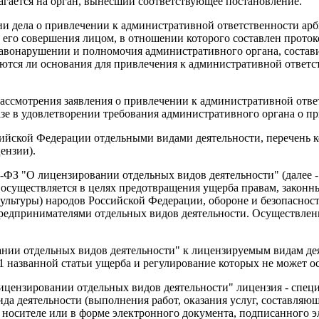
гается на орган, вынесший соответствующее постановление.
ии дела о привлечении к административной ответственности арб
 его совершения лицом, в отношении которого составлен прото
равонарушении и полномочия административного органа, состав
ются ли основания для привлечения к административной ответст
 рассмотрения заявления о привлечении к административной отв
зе в удовлетворении требования административного органа о п
ссийской Федерации отдельными видами деятельности, перечень 
ензии).
 99-ФЗ "О лицензировании отдельных видов деятельности" (дале
 осуществляется в целях предотвращения ущерба правам, закон
культуры) народов Российской Федерации, обороне и безопасност
дпринимателями отдельных видов деятельности. Осуществлени
вании отдельных видов деятельности" к лицензируемым видам де
 1 названной статьи ущерба и регулирование которых не может 
 лицензировании отдельных видов деятельности" лицензия - спе
 деятельности (выполнения работ, оказания услуг, составляющ
сителе или в форме электронного документа, подписанного эле