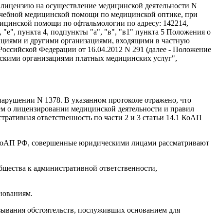
лицензию на осуществление медицинской деятельности N
ачебной медицинской помощи по медицинской оптике, при
ицинской помощи по офтальмологии по адресу: 142214,
"е", пункта 4, подпункты "а", "в", "в1" пункта 5 Положения о
ациями и другими организациями, входящими в частную
оссийской Федерации от 16.04.2012 N 291 (далее - Положение
инскими организациями платных медицинских услуг",
нарушении N 1378. В указанном протоколе отражено, что
м о лицензировании медицинской деятельности и правил
ативная ответственность по части 2 и 3 статьи 14.1 КоАП
1 КоАП РФ, совершенные юридическими лицами рассматривают
бщества к административной ответственности,
нованиям.
азывания обстоятельств, послуживших основанием для