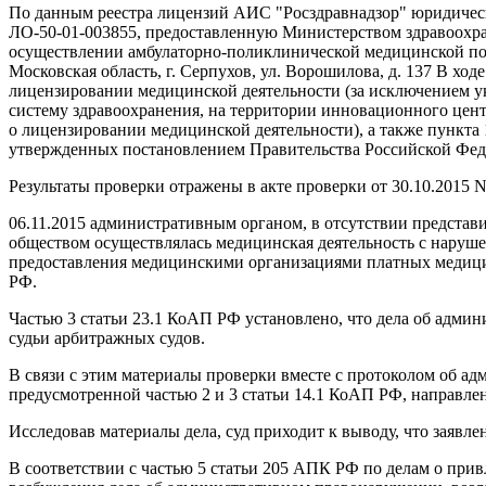
По данным реестра лицензий АИС "Росздравнадзор" юридичес
ЛО-50-01-003855, предоставленную Министерством здравоохра
осуществлении амбулаторно-поликлинической медицинской по
Московская область, г. Серпухов, ул. Ворошилова, д. 137 В хо
лицензировании медицинской деятельности (за исключением у
систему здравоохранения, на территории инновационного цент
о лицензировании медицинской деятельности), а также пункта
утвержденных постановлением Правительства Российской Феде
Результаты проверки отражены в акте проверки от 30.10.2015 N
06.11.2015 административным органом, в отсутствии представ
обществом осуществлялась медицинская деятельность с нару
предоставления медицинскими организациями платных медицинс
РФ.
Частью 3 статьи 23.1 КоАП РФ установлено, что дела об адм
судьи арбитражных судов.
В связи с этим материалы проверки вместе с протоколом об а
предусмотренной частью 2 и 3 статьи 14.1 КоАП РФ, направл
Исследовав материалы дела, суд приходит к выводу, что заяв
В соответствии с частью 5 статьи 205 АПК РФ по делам о при