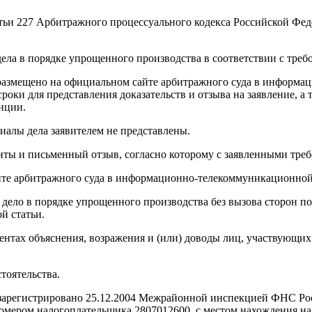
татьи 227 Арбитражного процессуального кодекса Российской Фе
ела в порядке упрощенного производства в соответствии с тре
размещено на официальном сайте арбитражного суда в информа
роки для представления доказательств и отзыва на заявление, а
иции.
алы дела заявителем не представлены.
нты и письменный отзыв, согласно которому с заявленными треб
е арбитражного суда в информационно-телекоммуникационной с
 дело в порядке упрощенного производства без вызова сторон по
й статьи.
нтах объяснения, возражения и (или) доводы лиц, участвующих 
тоятельства.
зарегистрировано 25.12.2004 Межрайонной инспекцией ФНС Рос
ером налогоплательщика 2807012600, с местом нахождения на 