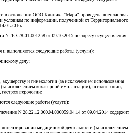
ласти в отношении ООО Клиника "Мари" проведена внеплановая
и условиям по информации, полученной от Территориального
14.01.2016.
 N ЛО-28-01-001258 от 09.10.2015 по адресу осуществления
я и выполняются следующие работы (услуги):
ринскому делу;
, акушерству и гинекологии (за исключением использования
 (за исключением кохлеарной имплантации), психотерапии,
, гастроэнтерологии;
ются следующие работы (услуги):
ючение N 28.22.12.000.М.000059.04.14 от 09.04.2014 содержит
"О лицензировании медицинской деятельности (за исключением
му здравоохранения, на территории инновационного центра