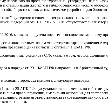
лому населению по профилю "урология", утвержденный приказо
ии и стерилизации жесткого и гибкого эндоскопического оборуд
ля гибкой цистоскопии, автоматическое устройство для биопсии
филю "акушерство и гинекология (за исключением использован
кой Федерации от 01.11.2012 N 572н: отсутствуют анализатор 
2.2016, копия акта вручена после его составления законному п
ества должностным лицом министерства здравоохранения Амурск
на правовая оценка по части 3 статьи 14.1 КоАП РФ.
яснения лица" Жаринова С.Ф. указала о том, что допущенные н
ела в порядке ст. 23.1 КоАП РФ направлены в Арбитражный су
 и доводы сторон, суд пришел к следующим выводам.
 1 главы 25 АПК РФ, суд устанавливает, имелось ли событие а
тративном правонарушении, имелись ли основания для составле
ли административная ответственность за совершение данного пр
ответственности.