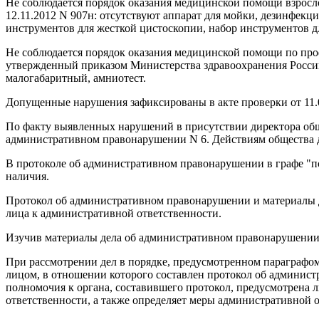
Не соблюдается порядок оказания медицинской помощи взрос
12.11.2012 N 907н: отсутствуют аппарат для мойки, дезинфекц
инструментов для жесткой цистоскопии, набор инструментов д
Не соблюдается порядок оказания медицинской помощи по про
утвержденный приказом Министерства здравоохранения Российс
малогабаритный, амниотест.
Допущенные нарушения зафиксированы в акте проверки от 11.0
По факту выявленных нарушений в присутствии директора общ
административном правонарушении N 6. Действиям общества да
В протоколе об административном правонарушении в графе "по
наличия.
Протокол об административном правонарушении и материалы д
лица к административной ответственности.
Изучив материалы дела об административном правонарушении
При рассмотрении дел в порядке, предусмотренном параграфом
лицом, в отношении которого составлен протокол об админис
полномочия к органа, составившего протокол, предусмотрена 
ответственности, а также определяет меры административной 