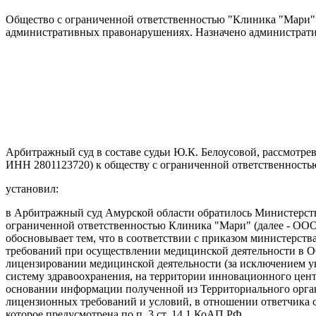
Общество с ограниченной ответственностью "Клиника "Мари" 1
административных правонарушениях. Назначено администрати
Арбитражный суд в составе судьи Ю.К. Белоусовой, рассмотре
ИНН 2801123720) к обществу с ограниченной ответственност
установил:
в Арбитражный суд Амурской области обратилось Министерство
ограниченной ответственностью Клиника "Мари" (далее - ООО 
обосновывает тем, что в соответствии с приказом министерст
требований при осуществлении медицинской деятельности в О
лицензировании медицинской деятельности (за исключением у
систему здравоохранения, на территории инновационного цент
основании информации полученной из Территориального органа
лицензионных требований и условий, в отношении ответчика с
которое предусмотрена по п. 3 ст. 14.1 КоАП РФ.