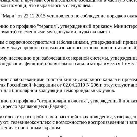
ской помощи, что выразилось в следующем.
Мари" от 22.12.2015 установлено не соблюдение порядков ока
нию по профилю "терапия", утвержденный приказом Министерст
лоуметр) со сменными мундштуками, пульсоксиметр.
ым с сердечнососудистыми заболеваниями, утвержденный прика
ления международного нормализованного отношения портативный
ому населению при заболеваниях нервной системы, утвержденн
сследования функций обонятельного анализатора имеется 1 вмес
нию с заболеваниями толстой кишки, анального канала и пром
я Российской Федерации от 02.04.2010 N 206н: отсутствуют анос
т для биполярной коагуляции геморроидальных узлов.
нию по профилю "оториноларингология", утвержденный приказо
, кресло вращающееся (Барани).
ихических расстройствах и расстройствах поведения, утвержде
твуют: телевидеокомплекс с возможностью воспроизведения и зап
ажения с настенным экраном.