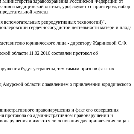
м Министерства здравоохранения Российской Федерации от
ования и медицинской оптики, урофлоуметр с принтером, набор
 предстательной железы.
ия вспомогательных репродуктивных технологий)",
доплеровский сердечнососудистой деятельности матери и плода
редставителю юридического лица - директору Жариновой С.Ф.
ой области 11.02.2016 составлен протокол об
арушения будут устранены, тем самым признав факт их
д Амурской области с заявлением о привлечении юридического
дминистративного правонарушения и факт его совершения
ния протокола об административном правонарушении и
авонарушения и имеются ли основания для привлечения лица к