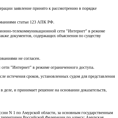
дерации заявление принято к рассмотрению в порядке
бованиями статьи 123 АПК РФ.
ционно-телекоммуникационной сети "Интернет" в режиме
 также документов, содержащих объяснения по существу
ованиями не согласен.
ети "Интернет" в режиме ограниченного доступа.
сле истечения сроков, установленных судом для представления
в деле, и принимает решение на основании доказательств,
сии N 1 по Амурской области, за основным государственным
территории Российской Федерации по адресу: Амурская