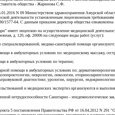
едставитель общества - Жаринова С.Ф.
т 13.01.2016 N 09 Министерством здравоохранения Амурской об
нской деятельности установленным лицензионным требованиям 
480/1577-04. С данным приказом директор общества ознакомлена 
и" имеет лицензию на осуществление медицинской деятельности
режная, д. 120, оф. 20006 на следующие виды работ (услуг):
 и специализированной, медико-санитарной помощи организуютс
мощи в амбулаторных условиях по: медицинскому массажу, сест
щи в амбулаторных условиях по терапии;
арной помощи в амбулаторных условиях по: дерматовенерологии
колопроктологии, неврологии, онкологии, оториноларингологии
ьтразвуковой диагностике, урологии, хирургии, эндокринологии
льствований и медицинских экспертиз организуются и выполня
енной нетрудоспособности Санитарно - эпидемиологическое закл
ункта 5 постановления Правительства РФ от 16.04.2012 N 291 
изациями и другими организациями, входящими в частную систе