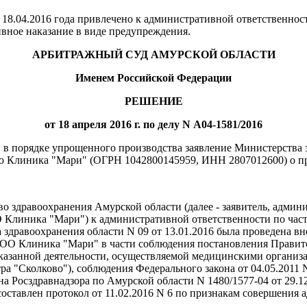
8.04.2016 года привлечено к административной ответственности
вное наказание в виде предупреждения.
АРБИТРАЖНЫЙ СУД АМУРСКОЙ ОБЛАСТИ
Именем Российской Федерации
РЕШЕНИЕ
от 18 апреля 2016 г. по делу N А04-1581/2016
в в порядке упрощенного производства заявление Министерства
ью Клиника "Мари" (ОГРН 1042800145959, ИНН 2807012600) о п
 здравоохранения Амурской области (далее - заявитель, админи
Клиника "Мари") к административной ответственности по части
ва здравоохранения области N 09 от 13.01.2016 была проведена
ОО Клиника "Мари" в части соблюдения постановления Правите
казанной деятельности, осуществляемой медицинскими организ
ра "Сколково"), соблюдения Федерального закона от 04.05.2011
 Росздравнадзора по Амурской области N 1480/1577-04 от 29.12
оставлен протокол от 11.02.2016 N 6 по признакам совершения 