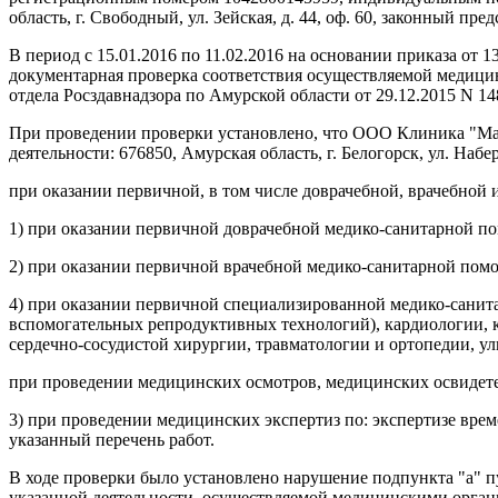
область, г. Свободный, ул. Зейская, д. 44, оф. 60, законный пр
В период с 15.01.2016 по 11.02.2016 на основании приказа о
документарная проверка соответствия осуществляемой медици
отдела Росздавнадзора по Амурской области от 29.12.2015 N 1
При проведении проверки установлено, что ООО Клиника "Мар
деятельности: 676850, Амурская область, г. Белогорск, ул. Набе
при оказании первичной, в том числе доврачебной, врачебной
1) при оказании первичной доврачебной медико-санитарной по
2) при оказании первичной врачебной медико-санитарной помо
4) при оказании первичной специализированной медико-санит
вспомогательных репродуктивных технологий), кардиологии, 
сердечно-сосудистой хирургии, травматологии и ортопедии, ул
при проведении медицинских осмотров, медицинских освидете
3) при проведении медицинских экспертиз по: экспертизе врем
указанный перечень работ.
В ходе проверки было установлено нарушение подпункта "а" п
указанной деятельности, осуществляемой медицинскими орган