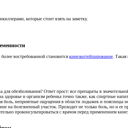
киллерами, которые стоит взять на заметку.
еменности
 более востребованной становится
кинезиотейпирование
. Така
ва для обезболивания? Ответ прост: все препараты в значитель
а здоровье и организм ребенка точно также, как спиртные напи
 боль, неприятные ощущения в области лодыжек и поясницы исч
ие на болезненный участок. Проходит не только боль, но и ее п
ательно проконсультироваться с врачом перед применением кинез
ейпом