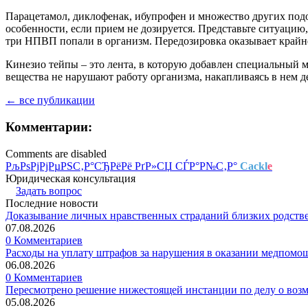
Парацетамол, диклофенак, ибупрофен и множество других подо
особенности, если прием не дозируется. Представьте ситуацию
три НПВП попали в организм. Передозировка оказывает крайне
Кинезио тейпы – это лента, в которую добавлен специальный м
вещества не нарушают работу организма, накапливаясь в нем 
← все публикации
Комментарии:
Comments are disabled
РљРѕРјРјРµРЅС‚Р°СЂРёРё РґР»СЏ СЃР°Р№С‚Р°
Cackl
e
Юридическая консультация
Задать вопрос
Последние новости
Доказывание личных нравственных страданий близких родств
07.08.2026
0 Комментариев
Расходы на уплату штрафов за нарушения в оказании медпомо
06.08.2026
0 Комментариев
Пересмотрено решение нижестоящей инстанции по делу о воз
05.08.2026