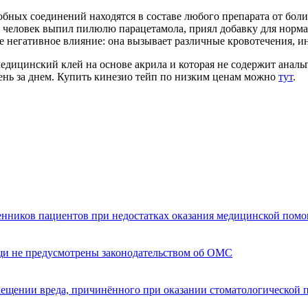
бных соединений находятся в составе любого препарата от бол
, человек выпил пилюлю парацетамола, приял добавку для нормал
 негативное влияние: она вызывает различные кровотечения, ин
едицинский клей на основе акрила и которая не содержит анальг
день за днем. Купить кинезио тейп по низким ценам можно
тут
.
енников пациентов при недостатках оказания медицинской пом
щи не предусмотрены законодательством об ОМС
мещении вреда, причинённого при оказании стоматологической