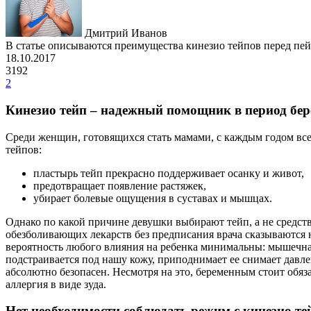
Дмитрий Иванов
В статье описываются преимущества кинезио тейпов перед пейн
18.10.2017
3192
2
Кинезио тейп – надежный помощник в период бер
Среди женщин, готовящихся стать мамами, с каждым годом все
тейпов:
пластырь тейп прекрасно поддерживает осанку и живот,
предотвращает появление растяжек,
убирает болевые ощущения в суставах и мышцах.
Однако по какой причине девушки выбирают тейп, а не средст
обезболивающих лекарств без предписания врача сказываются н
вероятность любого влияния на ребенка минимальны: мышечная
подстраивается под нашу кожу, приподнимает ее снимает давлен
абсолютно безопасен. Несмотря на это, беременным стоит обяз
аллергия в виде зуда.
Нет необходимости соблюдать режим с кинезио т