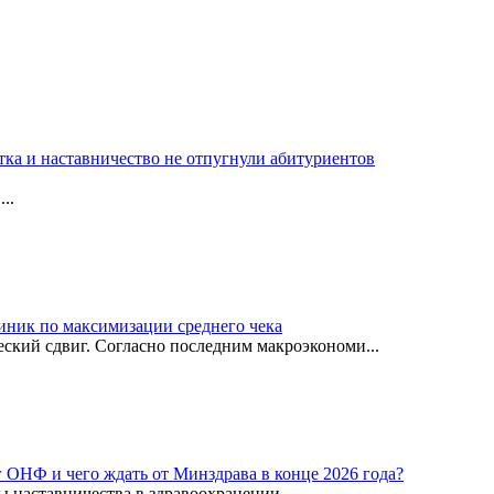
тка и наставничество не отпугнули абитуриентов
..
иник по максимизации среднего чека
ский сдвиг. Согласно последним макроэкономи...
г ОНФ и чего ждать от Минздрава в конце 2026 года?
ы наставничества в здравоохранении