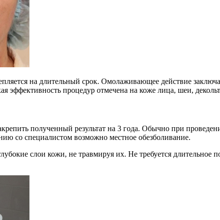
епляется на длительный срок. Омолаживающее действие заключа
я эффективность процедур отмечена на коже лица, шеи, декольте
пить полученный результат на 3 года. Обычно при проведении 
ванию со специалистом возможно местное обезболивание.
глубокие слои кожи, не травмируя их. Не требуется длительное 