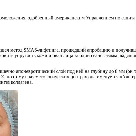
омоложения, одобренный американским Управлением по санитар
звел метод SMAS-лифтинга, прошедший апробацию и получивши
овить упругость кожи и овал лица за один сеанс самым щадящи
ышечно-апоневротический слой под ней на глубину до 8 мм (он-т
®, поэтому в косметологических центрах она именуется «Альтер
нтез коллагена.