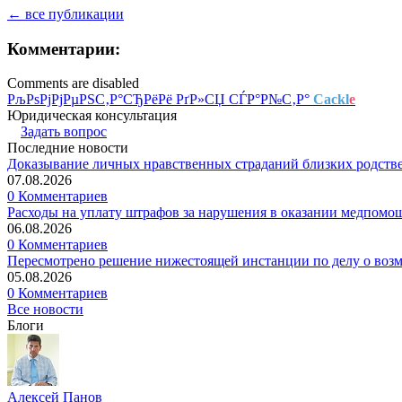
← все публикации
Комментарии:
Comments are disabled
РљРѕРјРјРµРЅС‚Р°СЂРёРё РґР»СЏ СЃР°Р№С‚Р°
Cackl
e
Юридическая консультация
Задать вопрос
Последние новости
Доказывание личных нравственных страданий близких родств
07.08.2026
0 Комментариев
Расходы на уплату штрафов за нарушения в оказании медпомо
06.08.2026
0 Комментариев
Пересмотрено решение нижестоящей инстанции по делу о воз
05.08.2026
0 Комментариев
Все новости
Блоги
Алексей Панов