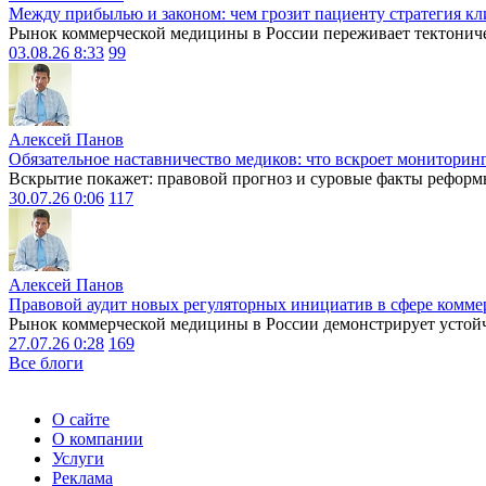
Между прибылью и законом: чем грозит пациенту стратегия кл
Рынок коммерческой медицины в России переживает тектониче
03.08.26 8:33
99
Алексей Панов
Обязательное наставничество медиков: что вскроет мониторин
Вскрытие покажет: правовой прогноз и суровые факты реформ
30.07.26 0:06
117
Алексей Панов
Правовой аудит новых регуляторных инициатив в сфере комме
Рынок коммерческой медицины в России демонстрирует устойчи
27.07.26 0:28
169
Все блоги
О сайте
О компании
Услуги
Реклама