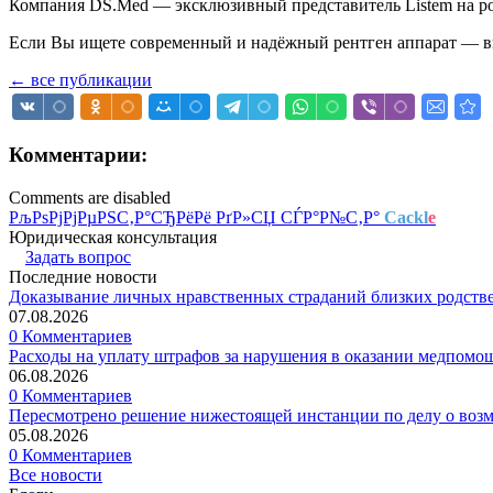
Компания DS.Med — эксклюзивный представитель Listem на ро
Если Вы ищете современный и надёжный рентген аппарат — вы
← все публикации
Комментарии:
Comments are disabled
РљРѕРјРјРµРЅС‚Р°СЂРёРё РґР»СЏ СЃР°Р№С‚Р°
Cackl
e
Юридическая консультация
Задать вопрос
Последние новости
Доказывание личных нравственных страданий близких родств
07.08.2026
0 Комментариев
Расходы на уплату штрафов за нарушения в оказании медпомо
06.08.2026
0 Комментариев
Пересмотрено решение нижестоящей инстанции по делу о воз
05.08.2026
0 Комментариев
Все новости