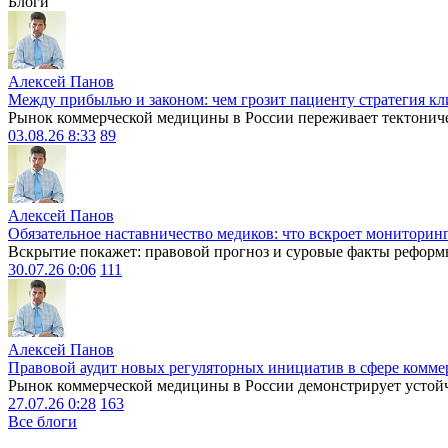
Блоги
Алексей Панов
Между прибылью и законом: чем грозит пациенту стратегия кл
Рынок коммерческой медицины в России переживает тектониче
03.08.26 8:33
89
Алексей Панов
Обязательное наставничество медиков: что вскроет мониторин
Вскрытие покажет: правовой прогноз и суровые факты реформ
30.07.26 0:06
111
Алексей Панов
Правовой аудит новых регуляторных инициатив в сфере комме
Рынок коммерческой медицины в России демонстрирует устойчи
27.07.26 0:28
163
Все блоги