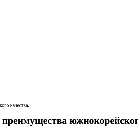
ого качества.
е преимущества южнокорейског