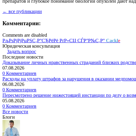
препаратов и глубокое понимание биологии опухолей дают над
← все публикации
Комментарии:
Comments are disabled
РљРѕРјРјРµРЅС‚Р°СЂРёРё РґР»СЏ СЃР°Р№С‚Р°
Cackl
e
Юридическая консультация
Задать вопрос
Последние новости
Доказывание личных нравственных страданий близких родств
07.08.2026
0 Комментариев
Расходы на уплату штрафов за нарушения в оказании медпомо
06.08.2026
0 Комментариев
Пересмотрено решение нижестоящей инстанции по делу о воз
05.08.2026
0 Комментариев
Все новости
Блоги