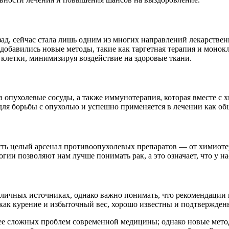
зад, сейчас стала лишь одним из многих направлений лекарстве
 добавились новые методы, такие как таргетная терапия и монок
 клетки, минимизируя воздействие на здоровые ткани.
 опухолевые сосуды, а также иммунотерапия, которая вместе с 
ля борьбы с опухолью и успешно применяется в лечении как общ
 есть целый арсенал противоопухолевых препаратов — от химио
гии позволяют нам лучше понимать рак, а это означает, что у н
зличных источниках, однако важно понимать, что рекомендации
е как курение и избыточный вес, хорошо известны и подтвержд
олее сложных проблем современной медицины; однако новые мето