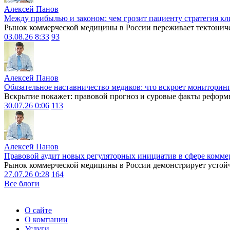
Алексей Панов
Между прибылью и законом: чем грозит пациенту стратегия кл
Рынок коммерческой медицины в России переживает тектониче
03.08.26 8:33
93
Алексей Панов
Обязательное наставничество медиков: что вскроет мониторин
Вскрытие покажет: правовой прогноз и суровые факты реформ
30.07.26 0:06
113
Алексей Панов
Правовой аудит новых регуляторных инициатив в сфере комме
Рынок коммерческой медицины в России демонстрирует устойчи
27.07.26 0:28
164
Все блоги
О сайте
О компании
Услуги