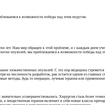
иближаемся к возможности победы над этим недугом.
тни лет. Наш мир обращен к этой проблеме, и с каждым днем уч
ологии опухолей, мы приближаемся к возможности победы над э
ание злокачественных опухолей. С тех пор медицина стремится р
тря на численность разработок, рак остается одним из главных
е методы, будь то операции, лучевая терапия или применение 
 значительно усовершенствовались. Хирургия стала более точно
 а лекарственная терапия включает в себя новые классы препар
ивности лечения и повышения шансов на выздоровление.