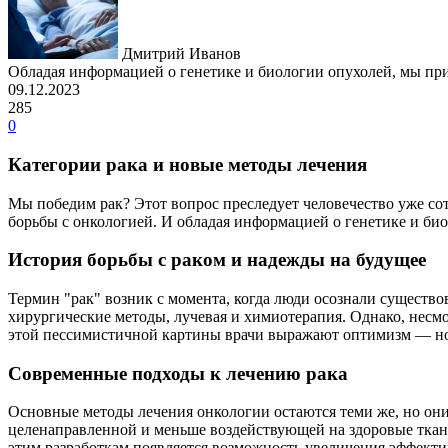
Дмитрий Иванов
Обладая информацией о генетике и биологии опухолей, мы пр
09.12.2023
285
0
Категории рака и новые методы лечения
Мы победим рак? Этот вопрос преследует человечество уже со
борьбы с онкологией. И обладая информацией о генетике и би
История борьбы с раком и надежды на будущее
Термин "рак" возник с момента, когда люди осознали существов
хирургические методы, лучевая и химиотерапия. Однако, несмо
этой пессимистичной картины врачи выражают оптимизм — новы
Современные подходы к лечению рака
Основные методы лечения онкологии остаются теми же, но они
целенаправленной и меньше воздействующей на здоровые ткани,
этим разработкам появляется возможность увеличения эффект