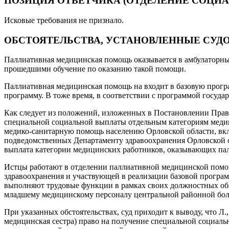
ПОЗИЦИЯ ОТВЕТЧИКА (ОТДЕЛЕНИЕ СОЦИА
Исковые требования не признало.
ОБСТОЯТЕЛЬСТВА, УСТАНОВЛЕННЫЕ СУД
Паллиативная медицинская помощь оказывается в амбулаторных
прошедшими обучение по оказанию такой помощи.
Паллиативная медицинская помощь на входит в базовую прогр
программу. В тоже время, в соответствии с программой госуд
Как следует из положений, изложенных в Постановлении Правит
специальной социальной выплаты отдельным категориям меди
медико-санитарную помощь населению Орловской области, вкл
подведомственных Департаменту здравоохранения Орловской о
выплата категории медицинских работников, оказывающих па
Истцы работают в отделении паллиативной медицинской помощ
здравоохранения и участвующей в реализации базовой програм
выполняют трудовые функции в рамках своих должностных обяз
младшему медицинскому персоналу центральной районной бо
При указанных обстоятельствах, суд приходит к выводу, что Л.
медицинская сестра) право на получение специальной социальн