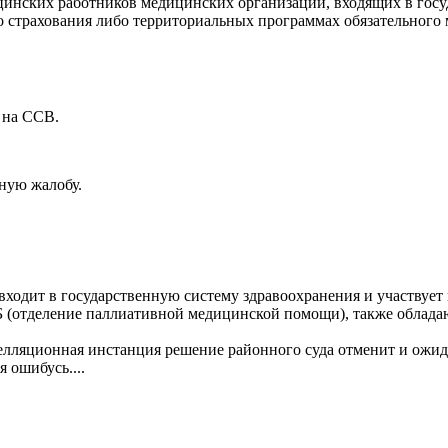
цинских работников медицинских организаций, входящих в гос
 страхования либо территориальных программах обязательного 
 на ССВ.
ную жалобу.
входит в государственную систему здравоохранения и участвуе
(отделение паллиативной медицинской помощи), также обладают
елляционная инстанция решение районного суда отменит и ожида
 ошибусь....