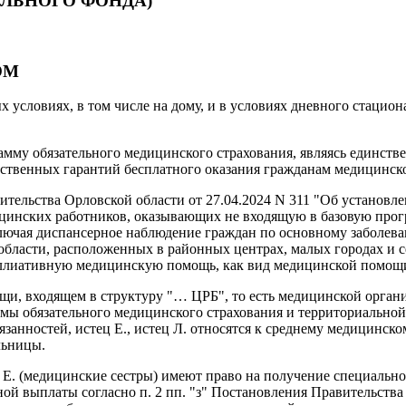
ЛЬНОГО ФОНДА)
ОМ
 условиях, в том числе на дому, и в условиях дневного стаци
амму обязательного медицинского страхования, являясь единс
арственных гарантий бесплатного оказания гражданам медицинск
ельства Орловской области от 27.04.2024 N 311 "Об установлен
цинских работников, оказывающих не входящую в базовую прог
ючая диспансерное наблюдение граждан по основному заболева
бласти, расположенных в районных центрах, малых городах и с
ллиативную медицинскую помощь, как вид медицинской помощи
и, входящем в структуру "… ЦРБ", то есть медицинской орган
мы обязательного медицинского страхования и территориальной
анностей, истец Е., истец Л. относятся к среднему медицинско
льницы.
, Е. (медицинские сестры) имеют право на получение специально
ой выплаты согласно п. 2 пп. "з" Постановления Правительства