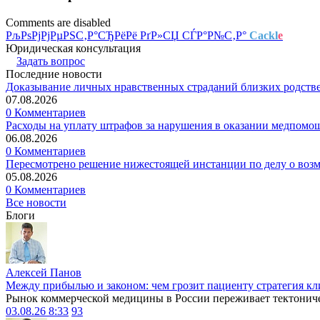
Comments are disabled
РљРѕРјРјРµРЅС‚Р°СЂРёРё РґР»СЏ СЃР°Р№С‚Р°
Cackl
e
Юридическая консультация
Задать вопрос
Последние новости
Доказывание личных нравственных страданий близких родств
07.08.2026
0 Комментариев
Расходы на уплату штрафов за нарушения в оказании медпомо
06.08.2026
0 Комментариев
Пересмотрено решение нижестоящей инстанции по делу о воз
05.08.2026
0 Комментариев
Все новости
Блоги
Алексей Панов
Между прибылью и законом: чем грозит пациенту стратегия кл
Рынок коммерческой медицины в России переживает тектониче
03.08.26 8:33
93