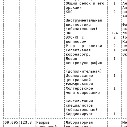
коронарогр.       ¦     ¦Оксигенация        ¦          ¦               ¦
¦      ¦      ¦            ¦Левая             ¦  1  ¦                   ¦          ¦               ¦
¦      ¦      ¦            ¦вентрикулография  ¦     ¦                   ¦          ¦               ¦
¦      ¦      ¦            ¦                  ¦     ¦                   ¦          ¦               ¦
¦      ¦      ¦            ¦(дополнительная)  ¦     ¦                   ¦          ¦               ¦
¦      ¦      ¦            ¦Исследование      ¦  1  ¦                   ¦          ¦               ¦
¦      ¦      ¦            ¦центральной       ¦     ¦                   ¦          ¦               ¦
¦      ¦      ¦            ¦гемодинамики      ¦     ¦                   ¦          ¦               ¦
¦      ¦      ¦            ¦Холтеровское      ¦  1  ¦                   ¦          ¦               ¦
¦      ¦      ¦            ¦мониторирование   ¦     ¦                   ¦          ¦               ¦
¦      ¦      ¦            ¦                  ¦     ¦                   ¦          ¦               ¦
¦      ¦      ¦            ¦Консультации      ¦     ¦                   ¦          ¦               ¦
¦      ¦      ¦            ¦специалистов      ¦     ¦                   ¦          ¦               ¦
¦      ¦      ¦            ¦(обязательные)    ¦     ¦                   ¦          ¦               ¦
¦      ¦      ¦            ¦Кардиохирург      ¦  1  ¦                   ¦          ¦               ¦
+------+------+------------+------------------+-----+-------------------+----------+---------------+
¦69.095¦I23.3 ¦Разрыв      ¦Лабораторная      ¦     ¦Медикаментозное    ¦21        ¦Поддержан.     ¦
¦      ¦      ¦сердечной   ¦диагностика       ¦     ¦лечение            ¦          ¦показателей    ¦
¦      ¦      ¦стенки без  ¦(обязательная)    ¦     ¦(по показаниям)    ¦          ¦гемодинамики   ¦
¦      ¦      ¦гемопери-   ¦Общий анализ      ¦  2  ¦Нитраты            ¦          ¦               ¦
¦      ¦      ¦карда как   ¦крови             ¦     ¦Наркотические и    ¦          ¦               ¦
¦      ¦      ¦текущее     ¦Общий анализ мочи ¦  2  ¦ненаркотические    ¦          ¦               ¦
¦      ¦      ¦осложнение  ¦Калий крови       ¦  1  ¦анальгетики        ¦          ¦               ¦
¦      ¦      ¦острого     ¦Глюкоза крови     ¦  2  ¦B-блокаторы        ¦          ¦               ¦
¦      ¦      ¦инфаркта    ¦Креатинин крови   ¦     ¦Ингибит. АПФ       ¦          ¦               ¦
¦      ¦      ¦миокарда    ¦КФК, или тропонин,¦  1  ¦Антагонисты        ¦          ¦               ¦
¦      ¦      ¦            ¦или миоглобин     ¦     ¦ангиотензина-2     ¦          ¦               ¦
¦      ¦      ¦            ¦Коагулограмма     ¦     ¦Антиаритм. преп.   ¦          ¦               ¦
¦      ¦      ¦            ¦                  ¦     ¦Мочегонные         ¦          ¦               ¦
¦      ¦      ¦            ¦(дополнительная)  ¦     ¦                   ¦          ¦               ¦
¦      ¦      ¦            ¦Мочевина крови    ¦  1  ¦Физические и       ¦          ¦               ¦
¦      ¦      ¦            ¦Билирубин крови   ¦  1  ¦активные методы    ¦          ¦               ¦
¦      ¦      ¦            ¦Общий белок и его ¦  1  ¦лечения            ¦          ¦               ¦
¦      ¦      ¦            ¦фракции           ¦     ¦(дополнит.)        ¦          ¦               ¦
¦      ¦      ¦            ¦КЩС               ¦  2  ¦Кардиохирургическое¦          ¦               ¦
¦      ¦      ¦            ¦                  ¦     ¦лечение            ¦          ¦               ¦
¦      ¦      ¦            ¦Инструментальная  ¦     ¦                   ¦          ¦               ¦
¦      ¦      ¦            ¦диагностика  