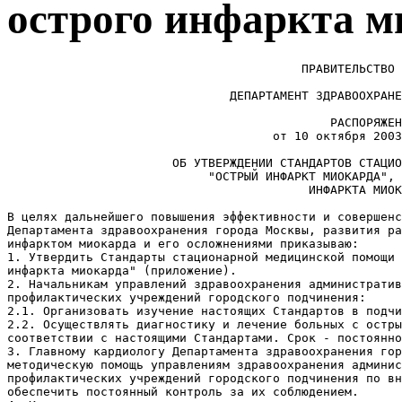
острого инфаркта м
                                         ПРАВИТЕЛЬСТВО МОСКВЫ
                                                   
                               ДЕПАРТАМЕНТ ЗДРАВООХРАНЕНИЯ ГОРОДА МОСКВЫ
                                                   
                                             РАСПОРЯЖЕНИЕ
                                     от 10 октября 2003 г. N 401-р
                                                   
                       ОБ УТВЕРЖДЕНИИ СТАНДАРТОВ СТАЦИОНАРНОЙ МЕДИЦИНСКОЙ ПОМОЩИ
                            "ОСТРЫЙ ИНФАРКТ МИОКАРДА", "ОСЛОЖНЕНИЯ ОСТРОГО
                                          ИНФАРКТА МИОКАРДА"

В целях дальнейшего повышения эффективности и совершенствования организации кардиологической службы
Департамента здравоохранения города Москвы, развития работы по диагностике и лечению больных с острым
инфарктом миокарда и его осложнениями приказываю:
1. Утвердить Стандарты стационарной медицинской помощи "Острый инфаркт миокарда", "Осложнения острого
инфаркта миокарда" (приложение).
2. Начальникам управлений здравоохранения административных округов, руководителям лечебно-
профилактических учреждений городского подчинения:
2.1. Организовать изучение настоящих Стандартов в подчиненных лечебных учреждениях. Срок - 2 недели.
2.2. Осуществлять диагностику и лечение больных с острым инфарктом миокарда и его осложнениями в
соответствии с настоящими Стандартами. Срок - постоянно.
3. Главному кардиологу Департамента здравоохранения города Москвы Иоселиани Д.Г. оказывать
методическую помощь управлениям здравоохранения административных округов и руководителям лечебно-
профилактических учреждений городского подчинения по внедрению в практику их работы Стандартов;
обеспечить постоянный контроль за их соблюдением.
4. Контроль за исполнением настоящего приказа возложить на заместителя руководителя Департамента
Лешкевича И.А.
                                                                                                       
                                                                              Руководитель Департамента
                                                                                       А.П. Сельцовский
                                                                                                       
                                                                                             Приложение
                                                                            к распоряжению Департамента
                                                                          здравоохранения города Москвы
                                                                          от 10 октября 2003 г. N 401-р

                                               СТАНДАРТЫ
                                    СТАЦИОНАРНОЙ МЕДИЦИНСКОЙ ПОМОЩИ
                                      "ОСТРЫЙ ИНФАРКТ МИОКАРДА",
                                "ОСЛОЖНЕНИЯ ОСТРОГО ИНФАРКТА МИОКАРДА"

-------T------T------------T------------------T-----T-------------------T----------T---------------¬
¦Код   ¦Шифр  ¦Наименование¦Перечень          ¦Крат-¦Перечень лечебных  ¦Сроки     ¦Требования к   ¦
¦МЭС   ¦по МКБ¦заболевания ¦диагностических   ¦ность¦процедур и         ¦стационар-¦результатам    ¦
¦      ¦      ¦            ¦процедур          ¦     ¦воздействий        ¦ного      ¦лечения        ¦
¦      ¦      ¦            ¦                  ¦     ¦                   ¦лечения   ¦               ¦
+------+------+------------+------------------+-----+-------------------+----------+---------------+
¦  1   ¦  2   ¦     3      ¦        4         ¦  5  ¦         6         ¦    7     ¦       8       ¦
+------+------+------------+------------------+-----+-------------------+----------+---------------+
¦69.094¦I21   ¦Острый      ¦Лабораторная      ¦     ¦Медикаментозное    ¦19 или 12 ¦Купирование    ¦
¦      ¦      ¦инфаркт     ¦диагностика       ¦     ¦лечение            ¦- при     ¦болевого       ¦
¦      ¦      ¦миокарда    ¦(обязательная)    ¦     ¦(по показаниям)    ¦дальнейш. ¦синдрома,      ¦
¦      ¦      ¦            ¦Общий анализ      ¦  2  ¦Тромболитические   ¦переводе в¦устранение или ¦
¦      ¦      ¦            ¦крови             ¦     ¦и фибринолитические¦санаторий ¦профилактика   ¦
¦      ¦      ¦            ¦Общий анализ мочи ¦  2  ¦препараты          ¦          ¦нарушений      ¦
¦      ¦      ¦            ¦Сахар крови       ¦  2  ¦B-блокаторы        ¦          ¦ритма,         ¦
¦      ¦      ¦            ¦Холестерин        ¦  1  ¦Ингибиторы АПФ     ¦          ¦ликвидация     ¦
¦      ¦      ¦            ¦ЛПВП, ЛПНП, ЛПОНП ¦  1  ¦Антикоагулянты     ¦          ¦транзиторн.    ¦
¦      ¦      ¦            ¦ТГ                ¦     ¦Дезагреганты       ¦          ¦ишемии         ¦
¦      ¦      ¦            ¦Натрий, калий     ¦  1  ¦Антагонисты        ¦          ¦миокарда,      ¦
¦      ¦      ¦            ¦крови             ¦     ¦кальция            ¦          ¦рубцевание     ¦
¦      ¦      ¦            ¦Креатинин крови   ¦  1  ¦Нитраты            ¦          ¦миокарда по    ¦
¦      ¦      ¦            ¦КФК, или тропонин,¦ 1-2 ¦Наркотические и    ¦          ¦ЭКГ.           ¦
¦      ¦      ¦            ¦или миоглобин     ¦     ¦ненаркотические    ¦          ¦Улучшение или  ¦
¦      ¦      ¦            ¦Коагулограмма     ¦  1  ¦анальгетики        ¦          ¦нормализац.    ¦
¦      ¦      ¦            ¦                  ¦     ¦Антагонисты        ¦          ¦гемодинамич.   ¦
¦      ¦      ¦            ¦(дополнительная)  ¦     ¦ангиотензина-2     ¦          ¦показателей.   ¦
¦      ¦      ¦            ¦Мочевина крови    ¦  1  ¦Гиполипидемические ¦          ¦Нормализация   ¦
¦      ¦      ¦            ¦Кальций крови     ¦  1  ¦преп.              ¦          ¦показателей    ¦
¦      ¦      ¦            ¦Билирубин крови   ¦  1  ¦Ангиаритм. преп.   ¦          ¦периферической ¦
¦      ¦      ¦            ¦Общий белок и его ¦  1  ¦Седативные         ¦          ¦крови.         ¦
¦      ¦      ¦            ¦фракции           ¦     ¦средства           ¦          ¦При            ¦
¦      ¦      ¦            ¦                  ¦     ¦                   ¦          ¦осложненн.     ¦
¦      ¦      ¦            ¦Инструментальная  ¦     ¦Физические и       ¦          ¦течении        ¦
¦      ¦      ¦            ¦диагностика       ¦     ¦активные методы    ¦          ¦перевод в      ¦
¦      ¦      ¦            ¦(обязательная)    ¦     ¦лечения            ¦          ¦специализ.     ¦
¦      ¦      ¦            ¦ЭКГ               ¦  4  ¦(обязательн.)      ¦          ¦учреждение     ¦
¦      ¦      ¦            ¦ЭХО-КГ с допплером¦  1  ¦ЛФК                ¦          ¦               ¦
¦      ¦      ¦            ¦Р-графия гр.      ¦  1  ¦(дополнит.)        ¦          ¦               ¦
¦      ¦      ¦            ¦клетки            ¦     ¦Кардиохирургическое¦          ¦               ¦
¦      ¦      ¦            ¦Холтер.           ¦  1  ¦лечение            ¦          ¦               ¦
¦      ¦      ¦            ¦мониторирование   ¦     ¦                   ¦          ¦               ¦
¦      ¦      ¦            ¦Тредмил (ВЭМ)     ¦  1  ¦                   ¦          ¦               ¦
¦      ¦      ¦            ¦перед выпиской    ¦     ¦                   ¦          ¦               ¦
¦      ¦      ¦            ¦при отсутствии    ¦     ¦                   ¦          ¦               ¦
¦      ¦      ¦            ¦противопоказаний  ¦     ¦                   ¦          ¦               ¦
¦      ¦      ¦            ¦                  ¦     ¦                   ¦          ¦               ¦
¦      ¦      ¦            ¦(дополнительная)  ¦     ¦                   ¦          ¦               ¦
¦      ¦      ¦            ¦Опр. центр.       ¦  1  ¦                   ¦          ¦               ¦
¦      ¦      ¦            ¦гемодинамики      ¦     ¦                   ¦          ¦               ¦
¦      ¦      ¦            ¦Селективная КАГ   ¦  1  ¦                   ¦          ¦               ¦
¦      ¦      ¦            ¦Левая             ¦  1  ¦                   ¦          ¦               ¦
¦      ¦      ¦            ¦вентрикулография  ¦     ¦                   ¦          ¦               ¦
¦      ¦      ¦            ¦Сцинтиграфия      ¦  1  ¦                   ¦          ¦               ¦
¦      ¦      ¦            ¦миокарда          ¦     ¦                   ¦          ¦               ¦
¦      ¦      ¦            ¦                  ¦     ¦                   ¦          ¦               ¦
¦      ¦      ¦            ¦Консультации      ¦     ¦                   ¦          ¦               ¦
¦      ¦      ¦            ¦специалистов      ¦     ¦                   ¦          ¦               ¦
¦      ¦      ¦            ¦(дополнительные)  ¦     ¦                   ¦          ¦               ¦
¦      ¦      ¦            ¦Кардиохирург      ¦  1  ¦                   ¦          ¦               ¦
¦      ¦      ¦            ¦(по показаниям)   ¦     ¦                   ¦          ¦             