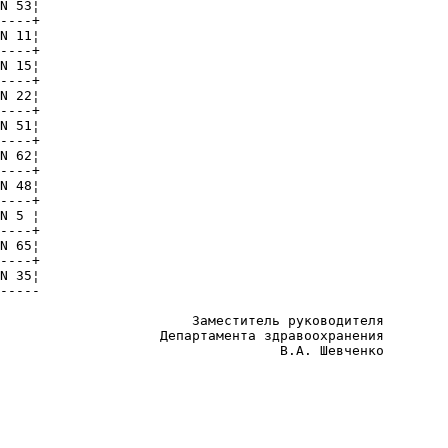
N 53¦

----+

N 11¦

----+

N 15¦

----+

N 22¦

----+

N 51¦

----+

N 62¦

----+

N 48¦

----+

N 5 ¦

----+

N 65¦

----+

N 35¦

-----

                        Заместитель руководителя

                    Департамента здравоохранения

                                   В.А. Шевченко