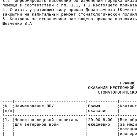
3.2. Информировать население об изменении порядка оказа
помощи в соответствии с пп. 1.1, 1.2 настоящего приказа
4. Считать утратившим силу приказ Департамента (Комитет
закрытии на капитальный ремонт стоматологической поликл
5. Контроль за исполнением настоящего приказа возложить
Шевченко В.А.

                                                       
                                                       
                                                       
                                                       
                                                       
                                                       
                                                       
                                                       
                                                ГРАФИК

                                   ОКАЗАНИЯ НЕОТЛОЖНОЙ 
                                       СТОМАТОЛОГИЧЕСКО
----T-----------------------------T------------T-------
¦N  ¦Наименование ЛПУ             ¦Время       ¦Континг
¦п/п¦                             ¦оказания    ¦       
+---+-----------------------------+------------+-------
¦1. ¦Челюстно-лицевой госпиталь   ¦20.00-8.00  ¦Все обр
¦   ¦для ветеранов войн           ¦ежедневно   ¦за меди
¦   ¦                             ¦            ¦помощью
¦   ¦                             ¦            ¦иногоро