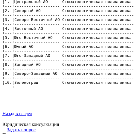
¦1. ¦Центральный АО     ¦Стоматологическая поликлиника 
+---+-------------------+------------------------------
¦2. ¦Северный АО        ¦Стоматологическая поликлиника 
+---+-------------------+------------------------------
¦3. ¦Северо-Восточный АО¦Стоматологическая поликлиника 
+---+-------------------+------------------------------
¦4. ¦Восточный АО       ¦Стоматологическая поликлиника 
+---+-------------------+------------------------------
¦5. ¦Юго-Восточный АО   ¦Стоматологическая поликлиника 
+---+-------------------+------------------------------
¦6. ¦Южный АО           ¦Стоматологическая поликлиника 
+---+-------------------+------------------------------
¦7. ¦Юго-Западный АО    ¦Стоматологическая поликлиника 
+---+-------------------+------------------------------
¦8. ¦Западный АО        ¦Стоматологическая поликлиника 
+---+-------------------+------------------------------
¦9. ¦Северо-Западный АО ¦Стоматологическая поликлиника 
+---+-------------------+------------------------------
¦10.¦Зеленоград         ¦Стоматологическая поликлиника 
L---+-------------------+------------------------------
                                                       
                                                       
                                                       
Назад в раздел
Юридическая консультация
Задать вопрос