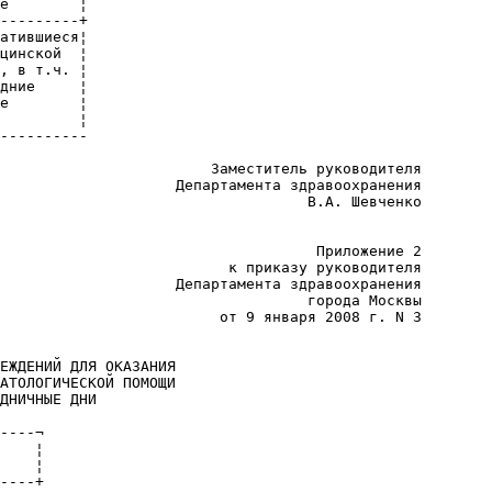
е        ¦

---------+

атившиеся¦

цинской  ¦

, в т.ч. ¦

дние     ¦

е        ¦

         ¦

----------

                        Заместитель руководителя

                    Департамента здравоохранения

                                   В.А. Шевченко

                                    Приложение 2

                          к приказу руководителя

                    Департамента здравоохранения

                                   города Москвы

                         от 9 января 2008 г. N 3

ЕЖДЕНИЙ ДЛЯ ОКАЗАНИЯ

АТОЛОГИЧЕСКОЙ ПОМОЩИ

ДНИЧНЫЕ ДНИ

----¬

    ¦

    ¦

----+
