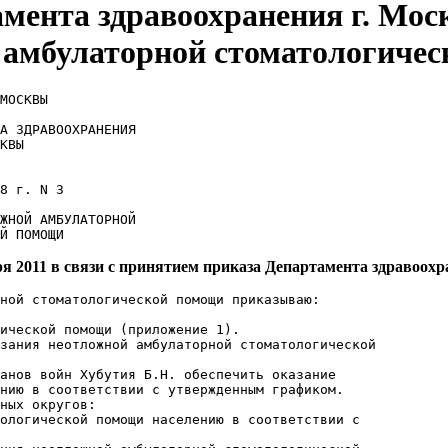
ента здравоохранения г. Моск
 амбулаторной стоматологиче
МОСКВЫ

А ЗДРАВООХРАНЕНИЯ

КВЫ

8 г. N 3

ЖНОЙ АМБУЛАТОРНОЙ

Й ПОМОЩИ
ря 2011 в связи с принятием приказа Департамента здравоохра
ной стоматологической помощи приказываю:

ической помощи (приложение 1).

зания неотложной амбулаторной стоматологической

анов войн Хубутия Б.Н. обеспечить оказание

нию в соответствии с утвержденным графиком.

ных округов:

ологической помощи населению в соответствии с
