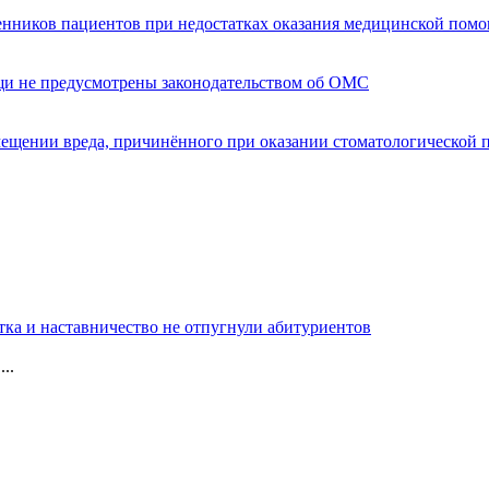
енников пациентов при недостатках оказания медицинской пом
щи не предусмотрены законодательством об ОМС
мещении вреда, причинённого при оказании стоматологической
тка и наставничество не отпугнули абитуриентов
..