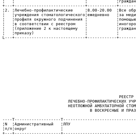
¦   ¦                             ¦            ¦граждан
+---+-----------------------------+------------+-------
¦2. ¦Лечебно-профилактические     ¦8.00-20.00  ¦Все обр
¦   ¦учреждения стоматологического¦ежедневно   ¦за меди
¦   ¦профиля окружного подчинения ¦            ¦помощью
¦   ¦в соответствии с реестром    ¦            ¦иногоро
¦   ¦(приложение 2 к настоящему   ¦            ¦граждан
¦   ¦приказу)                     ¦            ¦       
L---+-----------------------------+------------+-------
                                                       
                                                       
                                                       
                                                       
                                                       
                                                       
                                                       
                                                       
                                                РЕЕСТР

                           ЛЕЧЕБНО-ПРОФИЛАКТИЧЕСКИХ УЧР
                           НЕОТЛОЖНОЙ АМБУЛАТОРНОЙ СТОМ
                                    В ВОСКРЕСНЫЕ И ПРАЗ
----T-------------------T------------------------------
¦N  ¦Административный   ¦ЛПУ                           
¦п/п¦округ              ¦                              
+---+-------------------+------------------------------