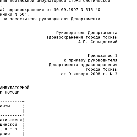
ния неотложной амбулаторной стоматологической

.

а) здравоохранения от 30.09.1997 N 515 "О

иники N 50".

 на заместителя руководителя Департамента

                       Руководитель Департамента

                   здравоохранения города Москвы

                                А.П. Сельцовский

                                    Приложение 1

                          к приказу руководителя

                    Департамента здравоохранения

                                   города Москвы

                         от 9 января 2008 г. N 3

АМБУЛАТОРНОЙ

Й ПОМОЩИ

---------¬

енты     ¦

         ¦

---------+

атившиеся¦

цинской  ¦

, в т.ч. ¦

дние     ¦
