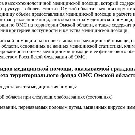
в высокотехнологичной медицинской помощи, который содержит 
 структуры заболеваемости в Омской области значения нормати
единицу объема предоставления медицинской помощи в расчете н
но застрахованное лицо, способы оплаты медицинской помощи,
мощи по ОМС на территории Омской области, а также содержит 
ения критериев доступности и качества медицинской помощи.
цинской помощи и на основе стандартов медицинской помощи, ос
й области, основанных на данных медицинской статистики, кли
ированности объема медицинской помощи и ее финансового обес
тельством Российской Федерации об ОМС.
ь видов медицинской помощи, оказываемой граждан
джета территориального фонда ОМС Омской област
редоставляется медицинская помощь:
ой области при следующих заболеваниях (состояниях):
олеваний, передаваемых половым путем, вызванных вирусом им