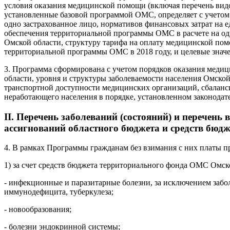
условия оказания медицинской помощи (включая перечень видо
установленные базовой программой ОМС, определяет с учетом
одно застрахованное лицо, нормативов финансовых затрат на 
обеспечения территориальной программы ОМС в расчете на од
Омской области, структуру тарифа на оплату медицинской по
территориальной программы ОМС в 2018 году, и целевые знач
3. Программа сформирована с учетом порядков оказания меди
области, уровня и структуры заболеваемости населения Омско
транспортной доступности медицинских организаций, сбаланс
неработающего населения в порядке, установленном законода
II. Перечень заболеваний (состояний) и перечен
ассигнований областного бюджета и средств бю
4. В рамках Программы гражданам без взимания с них платы п
1) за счет средств бюджета территориального фонда ОМС Омск
- инфекционные и паразитарные болезни, за исключением заб
иммунодефицита, туберкулеза;
- новообразования;
- болезни эндокринной системы;