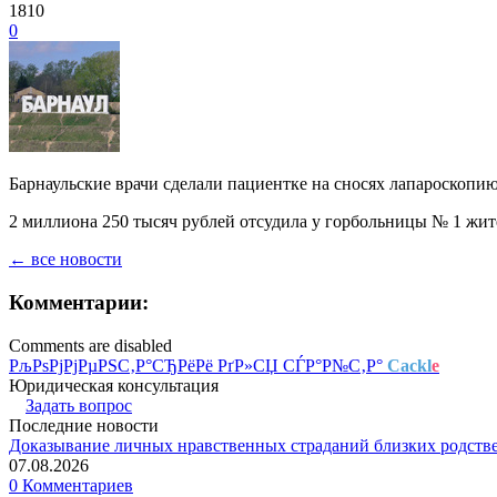
1810
0
Барнаульские врачи сделали пациентке на сносях лапароскопию
2 миллиона 250 тысяч рублей отсудила у горбольницы № 1 жит
← все новости
Комментарии:
Comments are disabled
РљРѕРјРјРµРЅС‚Р°СЂРёРё РґР»СЏ СЃР°Р№С‚Р°
Cackl
e
Юридическая консультация
Задать вопрос
Последние новости
Доказывание личных нравственных страданий близких родств
07.08.2026
0 Комментариев