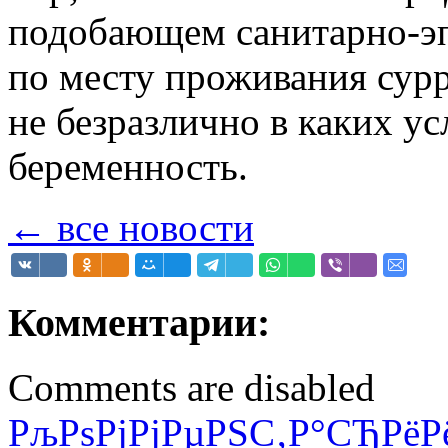
подобающем санитарно-э
по месту проживания сурр
не безразлично в каких ус
беременность.
← все новости
Комментарии:
Comments are disabled
РљРѕРјРјРµРЅС‚Р°СЂРёР