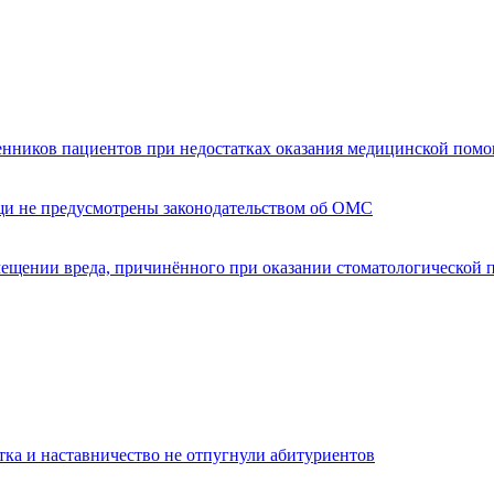
енников пациентов при недостатках оказания медицинской пом
щи не предусмотрены законодательством об ОМС
мещении вреда, причинённого при оказании стоматологической
тка и наставничество не отпугнули абитуриентов