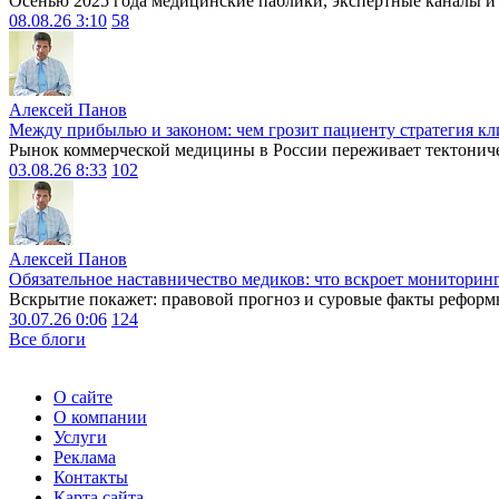
Осенью 2025 года медицинские паблики, экспертные каналы и .
08.08.26 3:10
58
Алексей Панов
Между прибылью и законом: чем грозит пациенту стратегия кл
Рынок коммерческой медицины в России переживает тектониче
03.08.26 8:33
102
Алексей Панов
Обязательное наставничество медиков: что вскроет мониторин
Вскрытие покажет: правовой прогноз и суровые факты реформ
30.07.26 0:06
124
Все блоги
О сайте
О компании
Услуги
Реклама
Контакты
Карта сайта