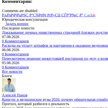
Комментарии:
Comments are disabled
РљРѕРјРјРµРЅС‚Р°СЂРёРё РґР»СЏ СЃР°Р№С‚Р°
Cackl
e
Юридическая консультация
Задать вопрос
Последние новости
Доказывание личных нравственных страданий близких родств
07.08.2026
0 Комментариев
Расходы на уплату штрафов за нарушения в оказании медпомо
06.08.2026
0 Комментариев
Пересмотрено решение нижестоящей инстанции по делу о воз
05.08.2026
0 Комментариев
Все новости
Блоги
Алексей Панов
Конкурс в медицинские вузы 2026: почему обязательная отрабо
Прогноз, который разбился о реальность