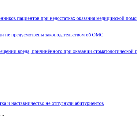
енников пациентов при недостатках оказания медицинской пом
щи не предусмотрены законодательством об ОМС
мещении вреда, причинённого при оказании стоматологической
тка и наставничество не отпугнули абитуриентов
..