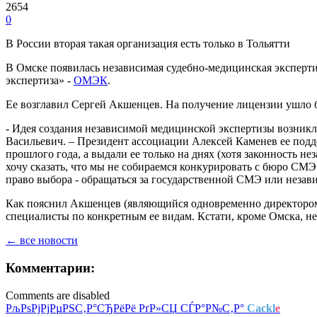
2654
0
В России вторая такая организация есть только в Тольятти
В Омске появилась независимая судебно-медицинская эксперт
экспертиза» -
ОМЭК
.
Ее возглавил Сергей Акшенцев. На получение лицензии ушло 
- Идея создания независимой медицинской экспертизы возникл
Васильевич. – Президент ассоциации Алексей Каменев ее подде
прошлого года, а выдали ее только на днях (хотя законность н
хочу сказать, что мы не собираемся конкурировать с бюро СМЭ 
право выбора - обращаться за государственной СМЭ или незав
Как пояснил Акшенцев (являющийся одновременно директором 
специалисты по конкретным ее видам. Кстати, кроме Омска, не
← все новости
Комментарии:
Comments are disabled
РљРѕРјРјРµРЅС‚Р°СЂРёРё РґР»СЏ СЃР°Р№С‚Р°
Cackl
e