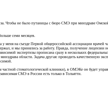
иза. Чтобы не было путаницы с бюро СМЭ при минздраве Омской
больше семи месяцев.
а у меня на съезде Первой общероссийской ассоциации врачей ч
ржал, и мы принялись за работу. Правда, получение лицензии н
езависимой экспертизы прописана сразу в нескольких федеральных
минздрава области. Задача другая: проводить качественную эксп
исимой.
частной стоматологической клиники), в ОМЭКе он будет управ
зависимая СМЭ в России есть только в Тольятти.