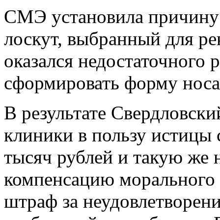
СМЭ‭ ‬установила причину 
‬лоскут,‭ ‬выбранный‭ ‬для‭ ‬
‬оказался‭ ‬недостаточного‭ ‬раз
‬сформировать‭ ‬форму‭ ‬носа
В‭ ‬результате‭ ‬Свердловский
‬клиники‭ ‬в‭ ‬пользу‭ ‬истицы‭ 
‬тысяч рублей‭ ‬и‭ ‬такую‭ ‬же‭ ‬
‬компенсацию‭ ‬морального‭ ‬вре
‬штраф‭ ‬за‭ ‬неудовлетворени