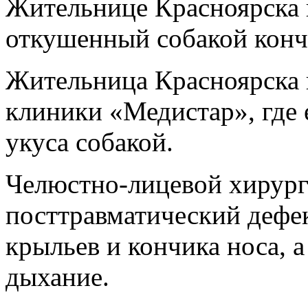
Жительнице Красноярска н
‬откушенный собакой‭ ‬кон
Жительница Красноярска в
клиники‭ «‬Медистар‭»‬,‭ ‬где
‬укуса‭ ‬собакой.‭
Челюстно-лицевой‭ ‬хирург‭
‬посттравматический‭ ‬дефект
‬крыльев‭ ‬и‭ ‬кончика‭ ‬носа,‭ ‬
‬дыхание.