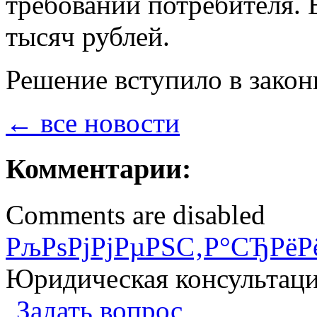
‬требований‭ ‬потребителя.‭ ‬
‬тысяч рублей.
Решение вступило в закон
← все новости
Комментарии:
Comments are disabled
РљРѕРјРјРµРЅС‚Р°СЂРёР
Юридическая консультац
Задать вопрос