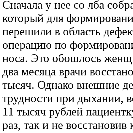
Сначала‭ ‬у нее‭ ‬со‭ ‬лба‭ ‬с
‬который‭ ‬для‭ ‬формирования
‬перешили‭ ‬в‭ ‬область‭ ‬дефект
‬операцию‭ ‬по‭ ‬формированию
‬носа.‭ ‬Это‭ ‬обошлось‭ ‬женщине
‬два‭ ‬месяца‭ ‬врачи‭ ‬восстано
‬тысяч.‭ ‬Однако‭ ‬внешние‭ ‬де
‬трудности‭ ‬при‭ ‬дыхании,‭ ‬во‭
‬11‭ ‬тысяч‭ ‬рублей‭ ‬паци
раз,‭ ‬так‭ ‬и‭ ‬не‭ ‬восстановив‭