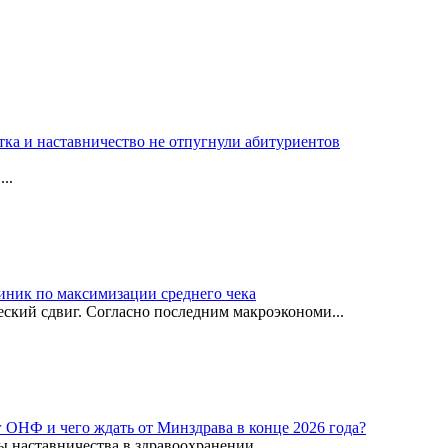
тка и наставничество не отпугнули абитуриентов
..
иник по максимизации среднего чека
ский сдвиг. Согласно последним макроэкономи...
г ОНФ и чего ждать от Минздрава в конце 2026 года?
ы наставничества в здравоохранении