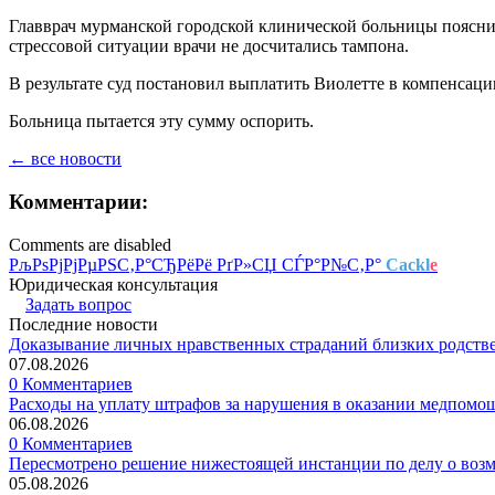
Главврач мурманской городской клинической больницы пояснил
стрессовой ситуации врачи не досчитались тампона.
В результате суд постановил выплатить Виолетте в компенсаци
Больница пытается эту сумму оспорить.
← все новости
Комментарии:
Comments are disabled
РљРѕРјРјРµРЅС‚Р°СЂРёРё РґР»СЏ СЃР°Р№С‚Р°
Cackl
e
Юридическая консультация
Задать вопрос
Последние новости
Доказывание личных нравственных страданий близких родств
07.08.2026
0 Комментариев
Расходы на уплату штрафов за нарушения в оказании медпомо
06.08.2026
0 Комментариев
Пересмотрено решение нижестоящей инстанции по делу о воз
05.08.2026