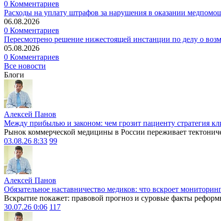
0 Комментариев
Расходы на уплату штрафов за нарушения в оказании медпомо
06.08.2026
0 Комментариев
Пересмотрено решение нижестоящей инстанции по делу о воз
05.08.2026
0 Комментариев
Все новости
Блоги
Алексей Панов
Между прибылью и законом: чем грозит пациенту стратегия кл
Рынок коммерческой медицины в России переживает тектониче
03.08.26 8:33
99
Алексей Панов
Обязательное наставничество медиков: что вскроет мониторин
Вскрытие покажет: правовой прогноз и суровые факты реформ
30.07.26 0:06
117