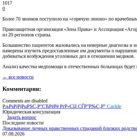
1017
0
Более 70 звонков поступило на «горячую линию» по врачебны
Правозащитная организация «Зона Права» и Ассоциация «Агор
из 20 регионов страны.
Большинство пациентов жаловались на неверные диагнозы и н
намерены изучить предоставленные им документы о нарушениях
добиваться возбуждения уголовных дел в отношении медиков.
Анализ качества медпомощи в отечественных больницах будет 
← все новости
Комментарии:
Comments are disabled
РљРѕРјРјРµРЅС‚Р°СЂРёРё РґР»СЏ СЃР°Р№С‚Р°
Cackl
e
Юридическая консультация
Задать вопрос
Последние новости
Доказывание личных нравственных страданий близких родств
07.08.2026