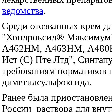
ведомства
.
Среди отозванных крем д
"Хондроксид® Максимум
А462НМ, А463НМ, А480Н
Ист (С) Пте Лтд", Сингап
требованиям нормативов 
диметилсульфоксида.
Ранее была приостановле
России раствора для вну