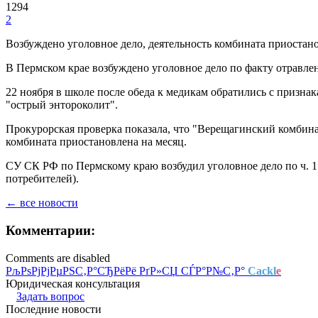
1294
2
Возбуждено уголовное дело, деятельность комбината приостан
В Пермском крае возбуждено уголовное дело по факту отравле
22 ноября в школе после обеда к медикам обратились с призн
"острый энтороколит".
Прокурорская проверка показала, что "Верещагинский комбина
комбината приостановлена на месяц.
СУ СК РФ по Пермскому краю возбудил уголовное дело по ч. 1
потребителей).
← все новости
Комментарии:
Comments are disabled
РљРѕРјРјРµРЅС‚Р°СЂРёРё РґР»СЏ СЃР°Р№С‚Р°
Cackl
e
Юридическая консультация
Задать вопрос
Последние новости