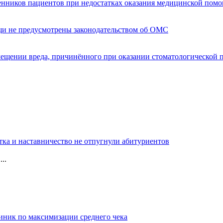
енников пациентов при недостатках оказания медицинской пом
щи не предусмотрены законодательством об ОМС
мещении вреда, причинённого при оказании стоматологической
тка и наставничество не отпугнули абитуриентов
..
иник по максимизации среднего чека