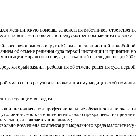
азал медицинскую помощь, за действия работников ответственнос
 если их вина установлена в предусмотренном законом порядке
ийского автономного округа-Югры с апелляционной жалобой о
ованием об отмене решения суда первой инстанции и принятии н
омпенсации морального вреда, взысканной с фельдшеров до 250 0
курор, который заявил требования об отмене решения суда перв
рой умер сын в результате неоказания ему медицинской помощи 
ел к следующим выводам:
ызов и, исполняя свои профессиональные обязанности по оказа
о уголовное дело в отношении них было прекращено по причине 
и у сына, она является инвалидом;
овольно возмещена компенсация морального вреда малолетнему 
онные требования прокурора о возложении ответственности тол