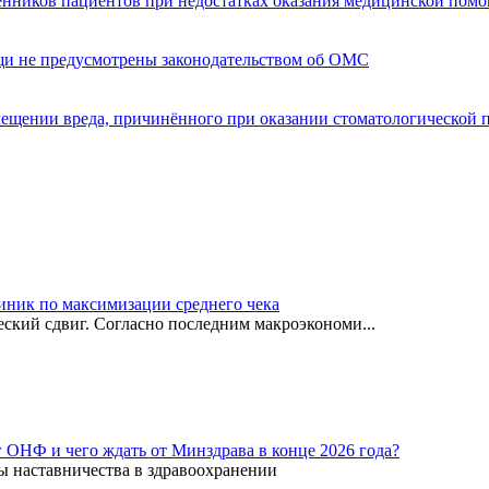
енников пациентов при недостатках оказания медицинской пом
щи не предусмотрены законодательством об ОМС
мещении вреда, причинённого при оказании стоматологической
иник по максимизации среднего чека
ский сдвиг. Согласно последним макроэкономи...
г ОНФ и чего ждать от Минздрава в конце 2026 года?
ы наставничества в здравоохранении