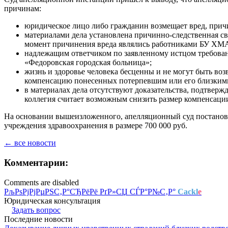
причинам:
юридическое лицо либо гражданин возмещает вред, прич
материалами дела установлена причинно-следственная 
момент причинения вреда являлись работниками БУ ХМ
надлежащим ответчиком по заявленному истцом требова
«Федоровская городская больница»;
жизнь и здоровье человека бесценны и не могут быть в
компенсацию понесенных потерпевшим или его близким
в материалах дела отсутствуют доказательства, подтвер
коллегия считает возможным снизить размер компенсации
На основании вышеизложенного, апелляционный суд постановил
учреждения здравоохранения в размере 700 000 руб.
← все новости
Комментарии:
Comments are disabled
РљРѕРјРјРµРЅС‚Р°СЂРёРё РґР»СЏ СЃР°Р№С‚Р°
Cackl
e
Юридическая консультация
Задать вопрос
Последние новости