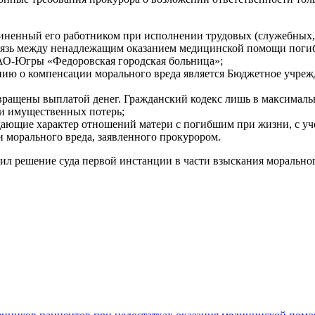
иненный его работником при исполнении трудовых (служебных,
связь между ненадлежащим оказанием медицинской помощи поги
АО-Югры «Федоровская городская больница»;
нию о компенсации морального вреда является Бюджетное учре
озвращены выплатой денег. Гражданский кодекс лишь в максимал
и имущественных потерь;
ждающие характер отношений матери с погибшим при жизни, с уч
 морального вреда, заявленного прокурором.
 решение суда первой инстанции в части взыскания морального