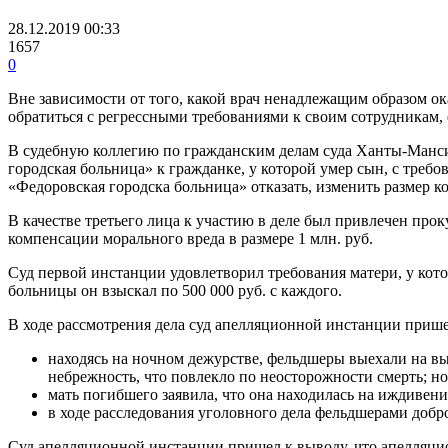
28.12.2019 00:33
1657
0
Вне зависимости от того, какой врач ненадлежащим образом ок
обратиться с регрессными требованиями к своим сотрудникам,
В судебную коллегию по гражданским делам суда Ханты-Манс
городская больница» к гражданке, у которой умер сын, с треб
«Федоровская городска больница» отказать, изменить размер к
В качестве третьего лица к участию в деле был привлечен про
компенсации морального вреда в размере 1 млн. руб.
Суд первой инстанции удовлетворил требования матери, у кото
больницы он взыскал по 500 000 руб. с каждого.
В ходе рассмотрения дела суд апелляционной инстанции приш
находясь на ночном дежурстве, фельдшеры выехали на в
небрежность, что повлекло по неосторожности смерть; н
мать погибшего заявила, что она находилась на иждивени
в ходе расследования уголовного дела фельдшерами добр
Суд апелляционной инстанции пришел к выводу, что апелляци