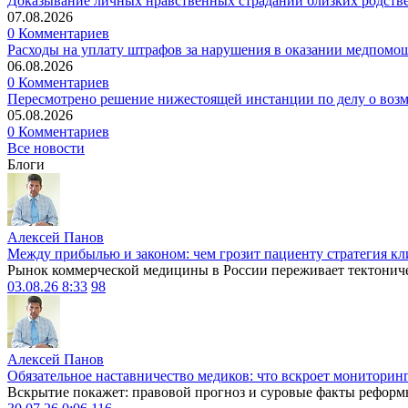
Доказывание личных нравственных страданий близких родств
07.08.2026
0 Комментариев
Расходы на уплату штрафов за нарушения в оказании медпомо
06.08.2026
0 Комментариев
Пересмотрено решение нижестоящей инстанции по делу о воз
05.08.2026
0 Комментариев
Все новости
Блоги
Алексей Панов
Между прибылью и законом: чем грозит пациенту стратегия кл
Рынок коммерческой медицины в России переживает тектониче
03.08.26 8:33
98
Алексей Панов
Обязательное наставничество медиков: что вскроет мониторин
Вскрытие покажет: правовой прогноз и суровые факты реформ