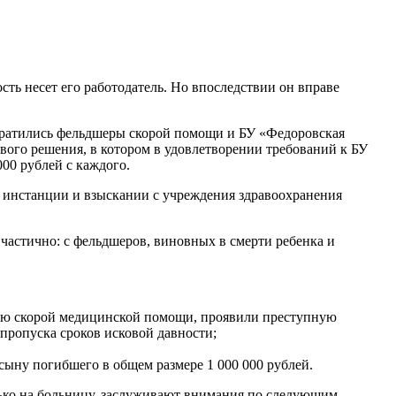
ть несет его работодатель. Но впоследствии он вправе
братились фельдшеры скорой помощи и БУ «Федоровская
ового решения, в котором в удовлетворении требований к БУ
00 рублей с каждого.
ой инстанции и взыскании с учреждения здравоохранения
частично: с фельдшеров, виновных в смерти ребенка и
нию скорой медицинской помощи, проявили преступную
пропуска сроков исковой давности;
сыну погибшего в общем размере 1 000 000 рублей.
ько на больницу, заслуживают внимания по следующим