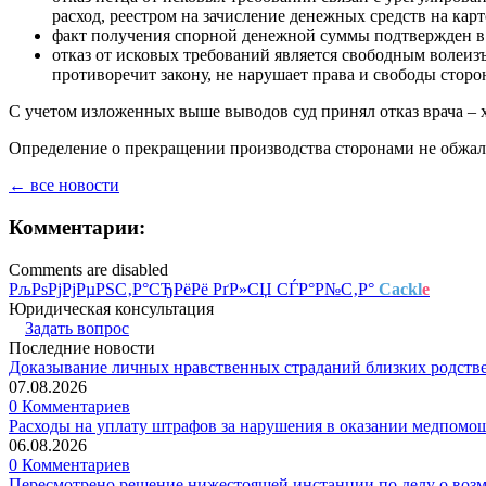
расход, реестром на зачисление денежных средств на карт
факт получения спорной денежной суммы подтвержден в с
отказ от исковых требований является свободным волеизъ
противоречит закону, не нарушает права и свободы сторо
С учетом изложенных выше выводов суд принял отказ врача – х
Определение о прекращении производства сторонами не обжал
← все новости
Комментарии:
Comments are disabled
РљРѕРјРјРµРЅС‚Р°СЂРёРё РґР»СЏ СЃР°Р№С‚Р°
Cackl
e
Юридическая консультация
Задать вопрос
Последние новости
Доказывание личных нравственных страданий близких родств
07.08.2026
0 Комментариев
Расходы на уплату штрафов за нарушения в оказании медпомо
06.08.2026
0 Комментариев
Пересмотрено решение нижестоящей инстанции по делу о воз