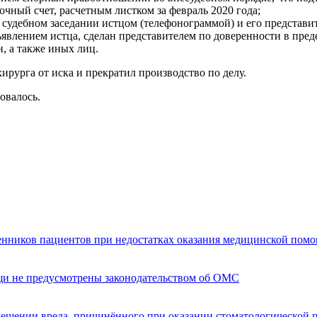
очный счет, расчетным листком за февраль 2020 года;
удебном заседании истцом (телефонограммой) и его представит
явлением истца, сделан представителем по доверенности в пред
н, а также иных лиц.
ирурга от иска и прекратил производство по делу.
овалось.
енников пациентов при недостатках оказания медицинской пом
щи не предусмотрены законодательством об ОМС
мещении вреда, причинённого при оказании стоматологической