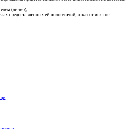
елем (лично);
елах предоставленных ей полномочий, отказ от иска не
ощи
 помощи