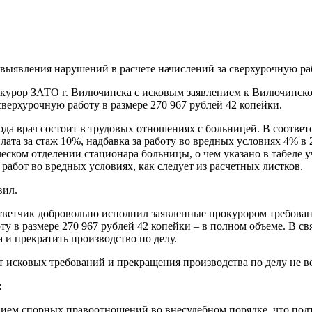
 выявления нарушений в расчете начислений за сверхурочную ра
окурор ЗАТО г. Вилючинска с исковым заявлением к Вилючинско
верхурочную работу в размере 270 967 рублей 42 копейки.
года врач состоит в трудовых отношениях с больницей. В соотв
ата за стаж 10%, надбавка за работу во вредных условиях 4% в 2
ческом отделении стационара больницы, о чем указано в табеле у
 работ во вредных условиях, как следует из расчетных листков.
вил.
ответчик добровольно исполнил заявленные прокурором требован
ту в размере 270 967 рублей 42 копейки – в полном объеме. В 
а и прекратить производство по делу.
т исковых требований и прекращения производства по делу не в
:
анием спорных правоотношений во внесудебном порядке, что по