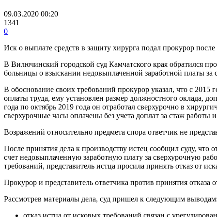
09.03.2020 00:20
1341
0
Иск о выплате средств в защиту хирурга подал прокурор после
В Вилючинский городской суд Камчатского края обратился пр
больницы о взыскании недовыплаченной заработной платы за с
В обоснование своих требований прокурор указал, что с 2015 
оплаты труда, ему установлен размер должностного оклада, допл
года по октябрь 2019 года он отработал сверхурочно в хирурги
сверхурочные часы оплачены без учета доплат за стаж работы и
Возражений относительно предмета спора ответчик не предста
После принятия дела к производству истец сообщил суду, что 
счет недовыплаченную заработную плату за сверхурочную рабо
требований, представитель истца просила принять отказ от иск
Прокурор и представитель ответчика против принятия отказа о
Рассмотрев материалы дела, суд пришел к следующим выводам
отказ истца от исковых требований связан с урегулиров