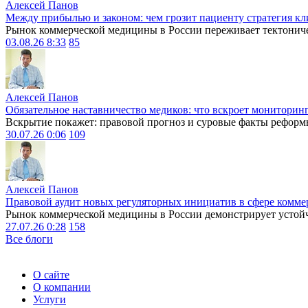
Алексей Панов
Между прибылью и законом: чем грозит пациенту стратегия кл
Рынок коммерческой медицины в России переживает тектониче
03.08.26 8:33
85
Алексей Панов
Обязательное наставничество медиков: что вскроет мониторин
Вскрытие покажет: правовой прогноз и суровые факты реформ
30.07.26 0:06
109
Алексей Панов
Правовой аудит новых регуляторных инициатив в сфере комме
Рынок коммерческой медицины в России демонстрирует устойчи
27.07.26 0:28
158
Все блоги
О сайте
О компании
Услуги