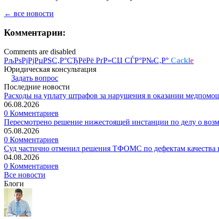
← все новости
Комментарии:
Comments are disabled
РљРѕРјРјРµРЅС‚Р°СЂРёРё РґР»СЏ СЃР°Р№С‚Р°
Cackl
e
Юридическая консультация
Задать вопрос
Последние новости
Расходы на уплату штрафов за нарушения в оказании медпомо
06.08.2026
0 Комментариев
Пересмотрено решение нижестоящей инстанции по делу о воз
05.08.2026
0 Комментариев
Суд частично отменил решения ТФОМС по дефектам качества в
04.08.2026
0 Комментариев
Все новости
Блоги