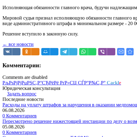
Исполняющая обязанности главного врача, будучи надлежащим о
Мировой судья признал исполняющую обязанности главного вр
виде административного штрафа в минимальном размере - 20 0
Решение вступило в законную силу.
← все новости
Комментарии:
Comments are disabled
РљРѕРјРјРµРЅС‚Р°СЂРёРё РґР»СЏ СЃР°Р№С‚Р°
Cackl
e
Юридическая консультация
Задать вопрос
Последние новости
Расходы на уплату штрафов за нарушения в оказании медпомо
06.08.2026
0 Комментариев
Пересмотрено решение нижестоящей инстанции по делу о воз
05.08.2026
0 Комментариев