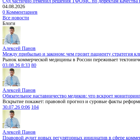
Суд частично отменил решения ТФОМС по дефектам качества в
04.08.2026
0 Комментариев
Все новости
Блоги
Алексей Панов
Между прибылью и законом: чем грозит пациенту стратегия кл
Рынок коммерческой медицины в России переживает тектониче
03.08.26 8:33
80
Алексей Панов
Обязательное наставничество медиков: что вскроет мониторин
Вскрытие покажет: правовой прогноз и суровые факты реформ
30.07.26 0:06
104
Алексей Панов
Правовой аудит новых регуляторных инициатив в сфере комме