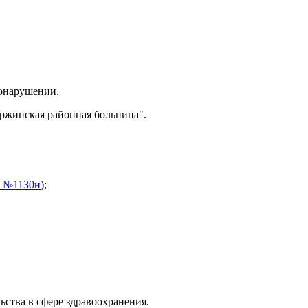
вонарушении.
ржинская районная больница".
0 №1130н
);
ства в сфере здравоохранения.