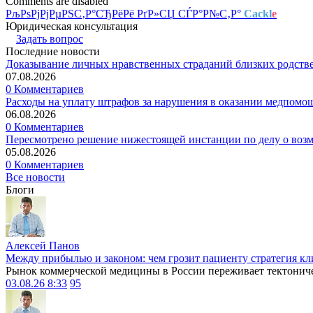
Comments are disabled
РљРѕРјРјРµРЅС‚Р°СЂРёРё РґР»СЏ СЃР°Р№С‚Р°
Cackl
e
Юридическая консультация
Задать вопрос
Последние новости
Доказывание личных нравственных страданий близких родств
07.08.2026
0 Комментариев
Расходы на уплату штрафов за нарушения в оказании медпомо
06.08.2026
0 Комментариев
Пересмотрено решение нижестоящей инстанции по делу о воз
05.08.2026
0 Комментариев
Все новости
Блоги
Алексей Панов
Между прибылью и законом: чем грозит пациенту стратегия кл
Рынок коммерческой медицины в России переживает тектониче
03.08.26 8:33
95