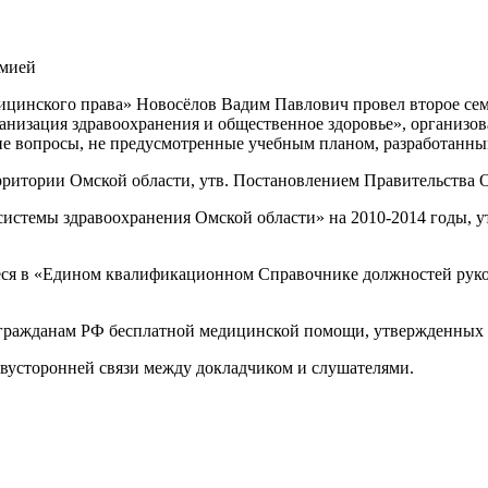
емией
дицинского права» Новосёлов Вадим Павлович провел второе се
анизация здравоохранения и общественное здоровье», организо
 вопросы, не предусмотренные учебным планом, разработанны
ритории Омской области, утв. Постановлением Правительства Ом
системы здравоохранения Омской области» на 2010-2014 годы, у
еся в «Едином квалификационном Справочнике должностей руков
 гражданам РФ бесплатной медицинской помощи, утвержденных 
двусторонней связи между докладчиком и слушателями.