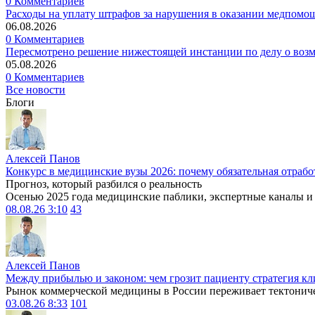
0 Комментариев
Расходы на уплату штрафов за нарушения в оказании медпомо
06.08.2026
0 Комментариев
Пересмотрено решение нижестоящей инстанции по делу о воз
05.08.2026
0 Комментариев
Все новости
Блоги
Алексей Панов
Конкурс в медицинские вузы 2026: почему обязательная отрабо
Прогноз, который разбился о реальность
Осенью 2025 года медицинские паблики, экспертные каналы и .
08.08.26 3:10
43
Алексей Панов
Между прибылью и законом: чем грозит пациенту стратегия кл
Рынок коммерческой медицины в России переживает тектониче
03.08.26 8:33
101