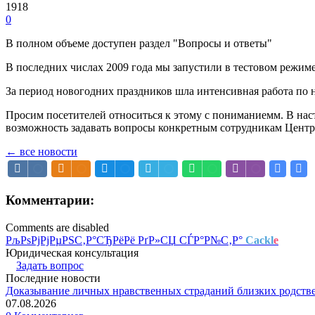
1918
0
В полном объеме доступен раздел "Вопросы и ответы"
В последних числах 2009 года мы запустили в тестовом режим
За период новогодних праздников шла интенсивная работа по 
Просим посетителей относиться к этому с пониманиемм. В наст
возможность задавать вопросы конкретным сотрудникам Центр
← все новости
Комментарии:
Comments are disabled
РљРѕРјРјРµРЅС‚Р°СЂРёРё РґР»СЏ СЃР°Р№С‚Р°
Cackl
e
Юридическая консультация
Задать вопрос
Последние новости
Доказывание личных нравственных страданий близких родств
07.08.2026