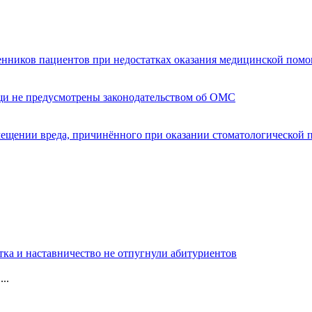
енников пациентов при недостатках оказания медицинской пом
щи не предусмотрены законодательством об ОМС
мещении вреда, причинённого при оказании стоматологической
тка и наставничество не отпугнули абитуриентов
..