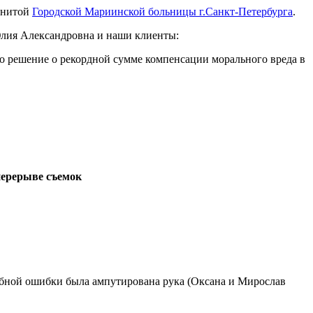
менитой
Городской Мариинской больницы г.Санкт-Петербурга
.
Юлия Александровна и наши клиенты:
ено решение о рекордной сумме компенсации морального вреда в
ерерыве съемок
ебной ошибки была ампутирована рука (Оксана и Мирослав