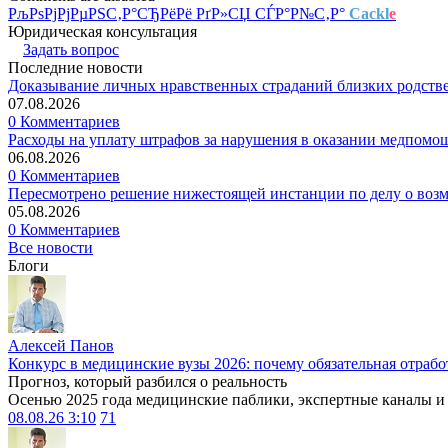
РљРѕРјРјРµРЅС‚Р°СЂРёРё РґР»СЏ СЃР°Р№С‚Р°
Cackl
e
Юридическая консультация
Задать вопрос
Последние новости
Доказывание личных нравственных страданий близких родств
07.08.2026
0 Комментариев
Расходы на уплату штрафов за нарушения в оказании медпомо
06.08.2026
0 Комментариев
Пересмотрено решение нижестоящей инстанции по делу о воз
05.08.2026
0 Комментариев
Все новости
Блоги
Алексей Панов
Конкурс в медицинские вузы 2026: почему обязательная отрабо
Прогноз, который разбился о реальность
Осенью 2025 года медицинские паблики, экспертные каналы и .
08.08.26 3:10
71