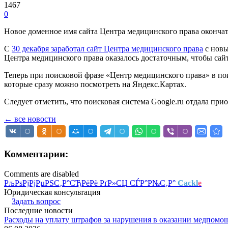
1467
0
Новое доменное имя сайта Центра медицинского права оконча
С
30 декабря заработал сайт Центра медицинского права
с новы
Центра медицинского права оказалось достаточным, чтобы са
Теперь при поисковой фразе «Центр медицинского права» в п
которые сразу можно посмотреть на
Яндекс.Картах.
Следует отметить, что поисковая система
Google.ru
отдала прио
← все новости
Комментарии:
Comments are disabled
РљРѕРјРјРµРЅС‚Р°СЂРёРё РґР»СЏ СЃР°Р№С‚Р°
Cackl
e
Юридическая консультация
Задать вопрос
Последние новости
Расходы на уплату штрафов за нарушения в оказании медпомо