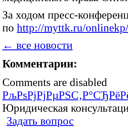
За ходом пресс-конферен
по
http://myttk.ru/onlinekp
← все новости
Комментарии:
Comments are disabled
РљРѕРјРјРµРЅС‚Р°СЂРёР
Юридическая консультац
Задать вопрос